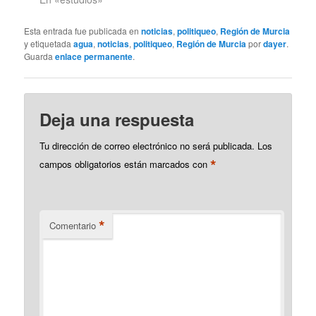
que aunque la fuente
recién citada venda ya
Esta entrada fue publicada en
noticias
,
politiqueo
,
Región de Murcia
cómo que Medicina se
y etiquetada
agua
,
noticias
,
politiqueo
,
Región de Murcia
por
dayer
.
va a impartir en la…
Guarda
enlace permanente
.
Deja una respuesta
Tu dirección de correo electrónico no será publicada.
Los
*
campos obligatorios están marcados con
*
Comentario