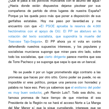
¿Qué le pasa a los políticos murcianos con el asunto del agua?
¿Hasta donde están dispuestos dejarse pisotear por sus
compañeros de partido de otros lugares de nuestra España?
Porque ya les queda poco más que poner a disposición de sus
gerifaltes estatales. Hoy me paso por laverdad.es y me
encuentro con que «
El PSOE aprueba la reserva de 4.000
hectómetros con el apoyo de CiU. El PP se abstuvo en la
votación del texto socialista, que supondría la muerte del
Trasvase Tajo-Segura
». El PP ahora ya ni vota en contra
defendiendo nuestros supuestos intereses, y los populares y
socialistas murcianos supongo que miran para otro lado, sobre
todo los socialistas, que
cierto dirigente
parece mentira que sea
de Torre Pacheco y se suponga que sepa lo que es un bancal.
No se puede ir por un lugar prometiendo algo contrario a las
promesas que haces por otro sitio. Como poder se puede, no es
imposible si eres político, porque una persona con honradez y
palabra no hace eso. Pero ya sabemos que
el erotismo del poder
es muy buen seductor
, ¿eh Ramón Luis?. Todo sea dicho, su
famosa promesa de hace tiempo de que mientras él sea
Presidente de la Región no se hará el acceso Norte a La Manga
del Mar Menor sí que la sigue cumpliendo, intereses que se