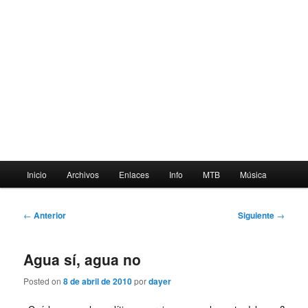
Menú
Inicio
Archivos
Enlaces
Info
MTB
Música
principal
Navegación
←
Anterior
Siguiente
→
de
entradas
Agua sí, agua no
Posted on
8 de abril de 2010
por
dayer