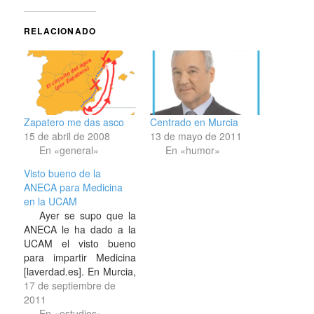
RELACIONADO
Zapatero me das asco
Centrado en Murcia
15 de abril de 2008
13 de mayo de 2011
En «general»
En «humor»
Visto bueno de la
ANECA para Medicina
en la UCAM
Ayer se supo que la
ANECA le ha dado a la
UCAM el visto bueno
para impartir Medicina
[laverdad.es]. En Murcia,
comarca huerta de,
17 de septiembre de
faltaría más. Creo que
2011
en Los Jerónimos. Y es
En «estudios»