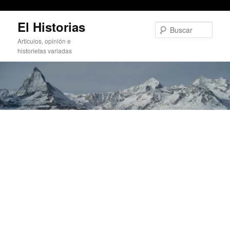
Agua sí, agua no
Ir
El Historias
al
Busc
contenido
Artículos, opinión e
principal
historietas variadas