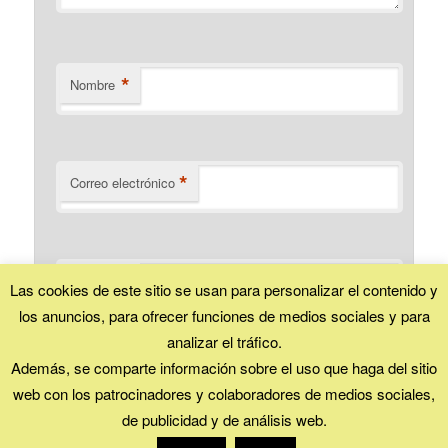
*
Nombre
*
Correo electrónico
Web
Las cookies de este sitio se usan para personalizar el contenido y
los anuncios, para ofrecer funciones de medios sociales y para
analizar el tráfico.
Además, se comparte información sobre el uso que haga del sitio
web con los patrocinadores y colaboradores de medios sociales,
Esta obra está bajo una
licencia Creative Commons (Reconocimiento - No
de publicidad y de análisis web.
comercial - Compartir igual)
.
Funciona gracias a WordPress