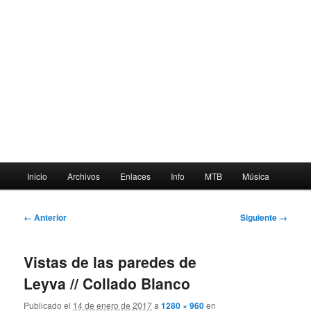
Menú
Inicio
Archivos
Enlaces
Info
MTB
Música
principal
Navegador
← Anterior
Siguiente →
de
imágenes
Vistas de las paredes de
Leyva // Collado Blanco
Publicado el
14 de enero de 2017
a
1280 × 960
en