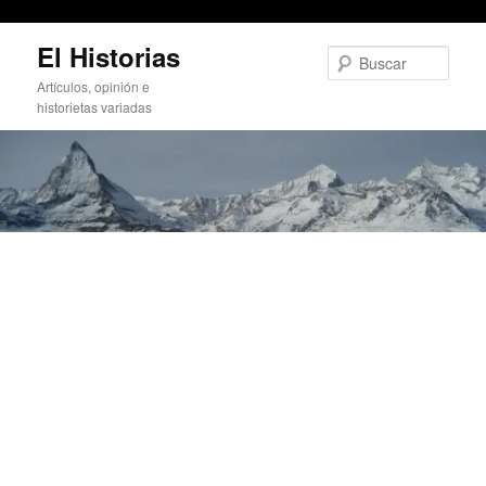
Vistas de las paredes de Leyva // Collado Blanco
Ir
El Historias
al
Busc
contenido
Artículos, opinión e
principal
historietas variadas