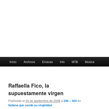
Menú
Inicio
Archivos
Enlaces
Info
MTB
Música
principal
Navegador
de
Raffaella Fico, la
imágenes
supuestamente virgen
Publicado el
24 de septiembre de 2008
a
296 × 400
en
Italiana que vende su virginidad