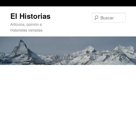
Raffaella Fico, la supuestamente virgen
Ir
El Historias
al
Busc
contenido
Artículos, opinión e
principal
historietas variadas