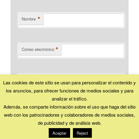
*
Nombre
*
Correo electrónico
Web
Las cookies de este sitio se usan para personalizar el contenido y
los anuncios, para ofrecer funciones de medios sociales y para
analizar el tráfico.
Además, se comparte información sobre el uso que haga del sitio
web con los patrocinadores y colaboradores de medios sociales,
Esta obra está bajo una
licencia Creative Commons (Reconocimiento - No
de publicidad y de análisis web.
comercial - Compartir igual)
.
Funciona gracias a WordPress
Aceptar
Reject