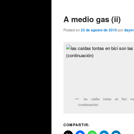
de
entradas
A medio gas (ii)
Posted on
23 de agosto de 2010
por
dayer
las caídas tontas en bici so
(continuación)
COMPARTIR: