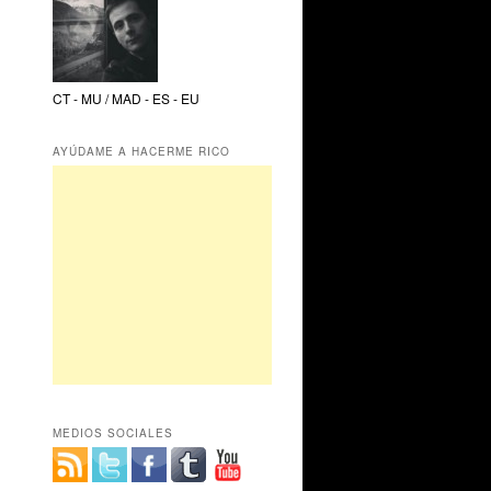
CT - MU / MAD - ES - EU
AYÚDAME A HACERME RICO
MEDIOS SOCIALES