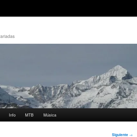
variadas
Info
MTB
Música
Siguiente
→