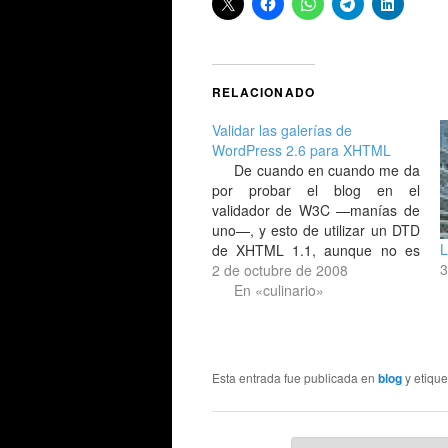
RELACIONADO
Validar las galerías de
WordPress 2.6 para XHTML
De cuando en cuando me da
por probar el blog en el
validador de W3C —manías de
uno—, y esto de utilizar un DTD
L
de XHTML 1.1, aunque no es
3
necesario ponerse tan estricto
2 de octubre de 2008
para un blog, trae de cuando en
En «culinario»
cuando algún quebradero de
cabeza con el tema de…
Esta entrada fue publicada en
blog
y etiqu