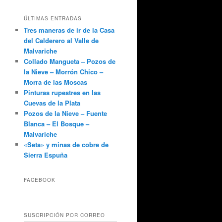
ÚLTIMAS ENTRADAS
Tres maneras de ir de la Casa
del Calderero al Valle de
Malvariche
Collado Mangueta – Pozos de
la Nieve – Morrón Chico –
Morra de las Moscas
Pinturas rupestres en las
Cuevas de la Plata
Pozos de la Nieve – Fuente
Blanca – El Bosque –
Malvariche
«Seta» y minas de cobre de
Sierra Espuña
FACEBOOK
SUSCRIPCIÓN POR CORREO