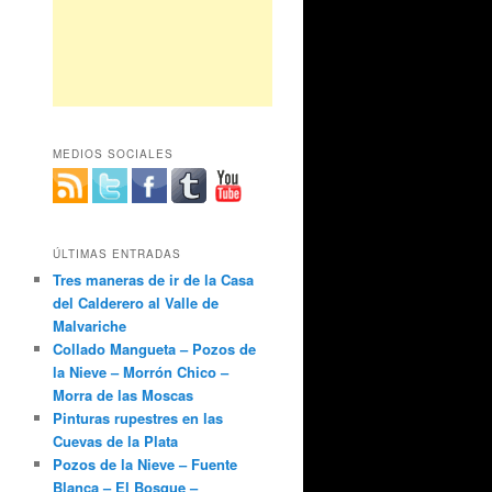
MEDIOS SOCIALES
ÚLTIMAS ENTRADAS
Tres maneras de ir de la Casa
del Calderero al Valle de
Malvariche
Collado Mangueta – Pozos de
la Nieve – Morrón Chico –
Morra de las Moscas
Pinturas rupestres en las
Cuevas de la Plata
Pozos de la Nieve – Fuente
Blanca – El Bosque –