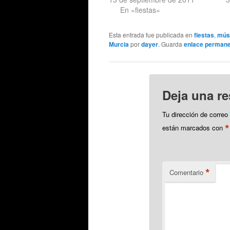
En «fiestas»
Esta entrada fue publicada en
fiestas
,
mús
Murcia
por
dayer
. Guarda
enlace perman
Deja una r
Tu dirección de correo
*
están marcados con
*
Comentario