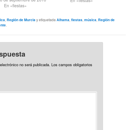
derecha]. Una noche dedicada a
En «fiestas»
En «fiestas»
la música al comienzo de las
fiestas de Alhama con tres
ambientes y dos escenarios,…
ica
,
Región de Murcia
y etiquetada
Alhama
,
fiestas
,
música
,
Región de
ente
.
espuesta
 electrónico no será publicada.
Los campos obligatorios