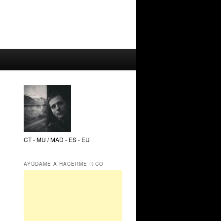
CT - MU / MAD - ES - EU
AYÚDAME A HACERME RICO