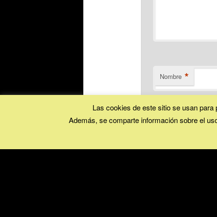
*
Nombre
Las cookies de este sitio se usan para p
Además, se comparte información sobre el uso 
Correo electrónico
Web
Recibir un correo el
Recibir un correo e