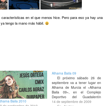
s características en el que menos hice. Pero para eso ya hay una
. Y ya tengo la mano más hábil.
Alhama Baila 09
El próximo sábado 26 de
septiembre va a tener lugar en
Alhama de Murcia el «Alhama
Baila 09», en el Complejo
Deportivo del Guadalentín
lhama Baila 2010
[ubicación a ojo aquí a la
14 de septiembre de 2009
0 de septiembre de 2010