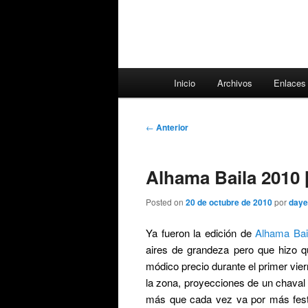
Menú
Inicio
Archivos
Enlaces
principal
Navegación
←
Anterior
de
entradas
Alhama Baila 2010 
Posted on
20 de octubre de 2010
por
daye
Ya fueron la edición de
Alhama Bai
aires de grandeza pero que hizo q
módico precio durante el primer vier
la zona, proyecciones de un chaval
más que cada vez va por más festiv