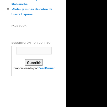
Malvariche
«Seta» y minas de cobre de
Sierra Espuña
FACEBOOK
SUSCRIPCIÓN POR CORREO
Proporcionado por
FeedBurner