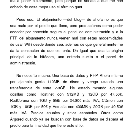
Iba a poner alojamiento, pero porque no sonara a que me han
echado de casa mejor uso el término guiri.
Pues eso. El alojamiento —del blog— de ahora no es que
sea malo por el precio que tiene, pero prestaciones como poder
acceder por conexión segura al panel de administración y a la
FTP del alojamiento nunca vienen mal con estas modernidades
de usar WiFi desde donde sea, además de que generalmente me
da la sensación de que es lento. Da igual que sea la página
principal de la bitácora, una entrada suelta o el panel de
administración.
No necesito mucho. Una base de datos y PHP. Ahora mismo
por ejemplo gasto 110MB de disco y vengo usando una
transferencia de entre 2-3GB. He estado mirando algunas
cosillas como Hostinet con 512MB y 12GB por 47.50€,
RedCoruna con 1GB y 5GB por 34.80€ más IVA, CDmon con
1GB y 10GB por 50€ y Hostalia con 400MB y 20GB por 49.50€
más IVA. Precios anuales y sitios españoles. Otros como
Argored cuando ya se buscan con base de datos se dispara el
precio para la finalidad que tiene este sitio.