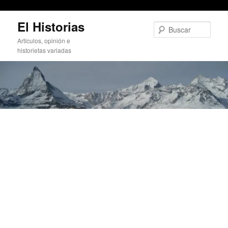
Buscando «hosting»
Ir
El Historias
al
Busc
contenido
Artículos, opinión e
principal
historietas variadas