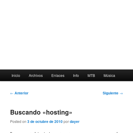
Menú
Inicio
Archivos
Enlaces
Info
MTB
Música
principal
Navegación
←
Anterior
Siguiente
→
de
entradas
Buscando «hosting»
Posted on
3 de octubre de 2010
por
dayer