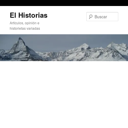
Idea anticrisis: descuento en el recibo del agua a familias numerosas
Ir
El Historias
al
Busc
contenido
Artículos, opinión e
principal
historietas variadas