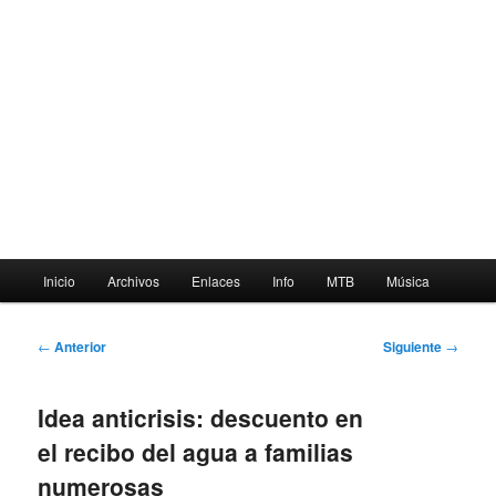
Menú
Inicio
Archivos
Enlaces
Info
MTB
Música
principal
Navegación
←
Anterior
Siguiente
→
de
entradas
Idea anticrisis: descuento en
el recibo del agua a familias
numerosas