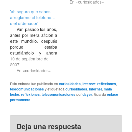
que yo tengo el
como timofónica? Nadie
En «curiosidades»
Síndrome de Asperger
ha pensado en estas
'ah seguro que sabes
por mi afición al mundo
cosas con esto del
arreglarme el teléfono…
del ferrocarril; dos cosas
cambio de nombre del
o el ordenador'
que…
emporio de las
Van pasado los años,
comunicaciones de
antes por mera afición a
España. Ahora se
este mundillo, después
supone que cuando
porque estaba
suene el…
estudiándolo y ahora
porque lo terminé y
10 de septiembre de
continuo en algo de lo
2007
que deriva (la telemática
En «curiosidades»
es hija de las
telecomunicaciones
Esta entrada fue publicada en
curiosidades
,
Internet
,
reflexiones
,
jeje). Desde hace unos
telecomunicaciones
y etiquetada
curiosidades
,
Internet
,
mala
cuantos años he sentido
leche
,
reflexiones
,
telecomunicaciones
por
dayer
. Guarda
enlace
atracción por los
permanente
.
ordenadores, y
conforme fuí…
Deja una respuesta