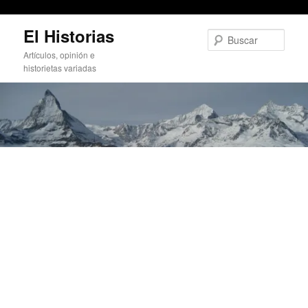
Raros de antes, guays de ahora
Ir
El Historias
al
Busc
contenido
Artículos, opinión e
principal
historietas variadas