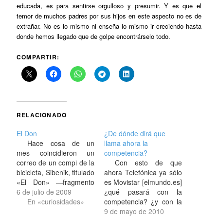
educada, es para sentirse orgulloso y presumir. Y es que el
temor de muchos padres por sus hijos en este aspecto no es de
extrañar. No es lo mismo ni enseña lo mismo ir creciendo hasta
donde hemos llegado que de golpe encontrárselo todo.
COMPARTIR:
RELACIONADO
El Don
¿De dónde dirá que
Hace cosa de un
llama ahora la
mes coincidieron un
competencia?
correo de un compi de la
Con esto de que
bicicleta, Sibenik, titulado
ahora Telefónica ya sólo
«El Don» —fragmento
es Movistar [elmundo.es]
en la serie Dilbert: El
6 de julio de 2009
¿qué pasará con la
don...— con una broma
En «curiosidades»
competencia? ¿y con la
de mi padre de decirme
manera de llamarla
9 de mayo de 2010