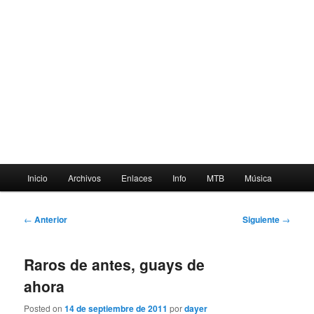
Menú
Inicio
Archivos
Enlaces
Info
MTB
Música
principal
Navegación
←
Anterior
Siguiente
→
de
entradas
Raros de antes, guays de
ahora
Posted on
14 de septiembre de 2011
por
dayer