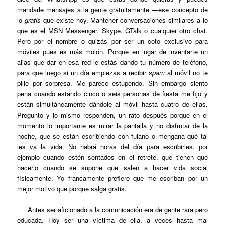
mandarle mensajes a la gente gratuitamente —ese concepto de
lo
gratis
que existe hoy. Mantener conversaciones similares a lo
que es el MSN Messenger, Skype, GTalk o cualquier otro chat.
Pero por el nombre o quizás por ser un coto exclusivo para
móviles pues es más molón. Porque en lugar de inventarte un
alias que dar en esa red le estás dando tu número de teléfono,
para que luego si un día empiezas a recibir
spam
al móvil no te
pille por sorpresa. Me parece estupendo. Sin embargo siento
pena cuando estando cinco o seis personas de fiesta me fijo y
están simultáneamente dándole al móvil hasta cuatro de ellas.
Pregunto y lo mismo responden, un rato después porque en el
momento lo importante es mirar la pantalla y no disfrutar de la
noche, que se están escribiendo con fulano o mengana qué tal
les va la vida. No habrá horas del día para escribirles, por
ejemplo cuando estén sentados en el retrete, que tienen que
hacerlo cuando se supone que salen a hacer vida social
físicamente. Yo francamente prefiero que me escriban por un
mejor motivo que porque salga gratis.
Antes ser aficionado a la comunicación era de gente rara pero
educada. Hoy ser una víctima de ella, a veces hasta mal