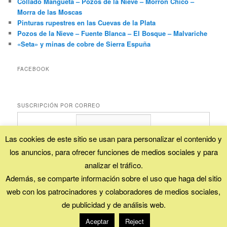
Collado Mangueta – Pozos de la Nieve – Morrón Chico –
Morra de las Moscas
Pinturas rupestres en las Cuevas de la Plata
Pozos de la Nieve – Fuente Blanca – El Bosque – Malvariche
«Seta» y minas de cobre de Sierra Espuña
FACEBOOK
SUSCRIPCIÓN POR CORREO
Las cookies de este sitio se usan para personalizar el contenido y
los anuncios, para ofrecer funciones de medios sociales y para
Proporcionado por
FeedBurner
analizar el tráfico.
Además, se comparte información sobre el uso que haga del sitio
web con los patrocinadores y colaboradores de medios sociales,
Esta obra está bajo una
licencia Creative Commons (Reconocimiento - No
comercial - Compartir igual)
.
de publicidad y de análisis web.
Funciona gracias a WordPress
Aceptar
Reject