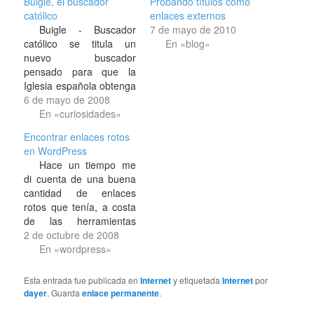
Buigle, el buscador
Probando títulos como
católico
enlaces externos
Buigle - Buscador
7 de mayo de 2010
católico se titula un
En «blog»
nuevo buscador
pensado para que la
Iglesia española obtenga
donativos, y es que en la
6 de mayo de 2008
próxima declaración de
En «curiosidades»
la renta ya será más
Encontrar enlaces rotos
importante para ella que
en WordPress
antes el hecho de poner
Hace un tiempo me
la marca en su casilla.
di cuenta de una buena
Todo esto viene a raíz
cantidad de enlaces
del…
rotos que tenía, a costa
de las herramientas
estas para webmaster
2 de octubre de 2008
de Google. Pero me
En «wordpress»
decía las direcciones
que no funcionaban, no
Esta entrada fue publicada en
Internet
y etiquetada
Internet
por
así desde donde se las
dayer
. Guarda
enlace permanente
.
enlazaba —lo