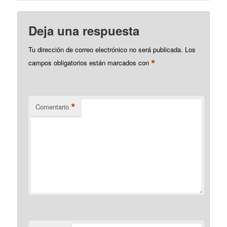
interesante para saber a
qué entradas
corresponde y
Deja una respuesta
corregirlas—.…
Tu dirección de correo electrónico no será publicada.
Los
*
campos obligatorios están marcados con
*
Comentario