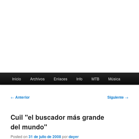
Menú
Inicio
Archivos
Enlaces
Info
MTB
Música
principal
Navegación
←
Anterior
Siguiente
→
de
entradas
Cuil "el buscador más grande
del mundo"
Posted on
31 de julio de 2008
por
dayer