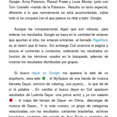
Google: Anna Paterson, Russel Power y Louis Monier, junto con
Tom Costello -marido de la Paterson-. Resulta un tanto especial,
diferente a lo que normalmente se está acostumbrado, sobre
todo si se compara con el que parece su ribal a batir: Google.
Aunque las comparaciones digan que son odiosas,
para
ordenar los resultados Google se basa en la cantidad de enlaces
que apuntan al sitio, los enlaces entrantes -el llamado
PageRank
es el rankin que él hace-. Sin embargo Cuil examina la página y
asocia el contenido a contextos, ordenando los resultados en
función de los términos usados en la búsqueda, además de
mostrar los resultados distribuidos por grupos.
Si busco
dayer
en Google
me aparece la web de un
arquitecto, esta web
, el MySpace de una banda de música
llamada Dayer, servicio de catering, una joyería,.. -lo que da de
si la palabra -. En cambio si busco dayer en Cuil aparecen
resultados de Ludmila Dayer -una prima actriz y yo sin saberlo
-, el mapa del tiempo de Dayer -en China-, descargas de
música de Dayer,.. Y lo más curioso, un grupo de categorías
relacionadas con los resultados: cantantes brasileñas, actrices
brasileñas, ciudades del estado de Sao Paulo y ciudades de