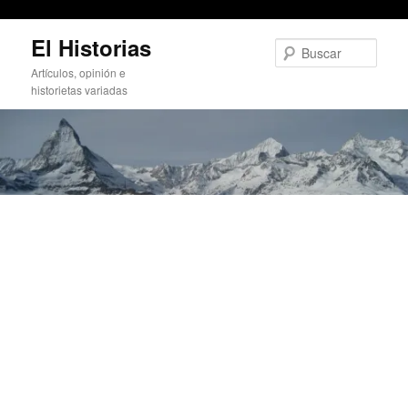
Cuil "el buscador más grande del mundo"
Ir
El Historias
al
Busc
contenido
Artículos, opinión e
principal
historietas variadas