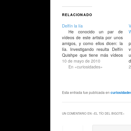
RELACIONADO
Delfín la lía
V
He conocido un par de
W
vídeos de este artista por unos
amigos, y como ellos dicen: la
lía. Investigando resulta Delfín
v
Quishpe que tiene más vídeos
u
por la red, pero es curioso como
10 de mayo de 2010
d
por ejemplo estos dos
En «curiosidades»
n
2
comienzan igual, viendo la
p
televisión y levantando los
c
brazos para liarla. El primer
c
vídeo ya…
Esta entrada fue publicada en
curiosidade
UN COMENTARIO EN «
EL TÍO DEL BIGOTE
»