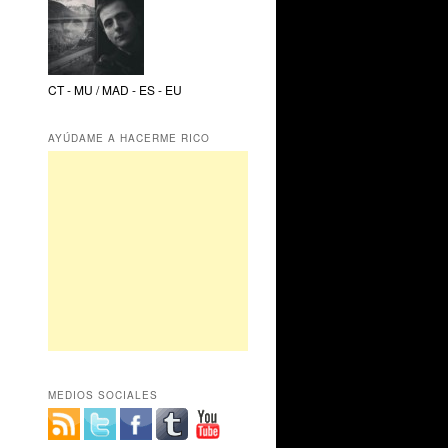
CT - MU / MAD - ES - EU
AYÚDAME A HACERME RICO
MEDIOS SOCIALES