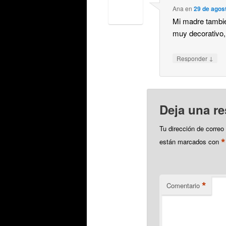
Ana
en
29 de agost
Mi madre tambié
muy decorativo, 
↓
Responder
Deja una r
Tu dirección de correo
*
están marcados con
*
Comentario