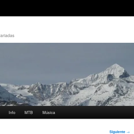
variadas
Info
MTB
Música
Siguiente
→