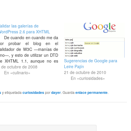
alidar las galerías de
ordPress 2.6 para XHTML
De cuando en cuando me da
por probar el blog en el
alidador de W3C —manías de
no—, y esto de utilizar un DTD
Sugerencias de Google para
e XHTML 1.1, aunque no es
Leire Pajín
ecesario ponerse tan estricto
 de octubre de 2008
21 de octubre de 2010
ara un blog, trae de cuando en
En «culinario»
En «curiosidades»
uando algún quebradero de
abeza con el tema de…
s
y etiquetada
curiosidades
por
dayer
. Guarda
enlace permanente
.