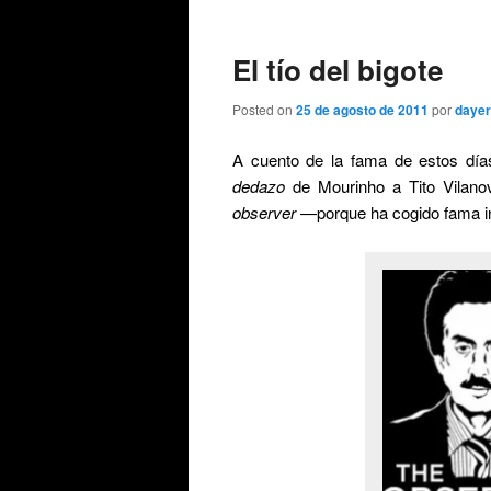
de
entradas
El tío del bigote
Posted on
25 de agosto de 2011
por
dayer
A cuento de la fama de estos día
dedazo
de Mourinho a Tito Vilano
observer
—porque ha cogido fama i