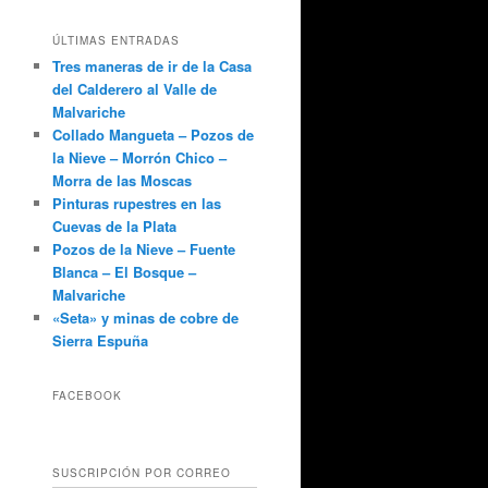
ÚLTIMAS ENTRADAS
Tres maneras de ir de la Casa
del Calderero al Valle de
Malvariche
Collado Mangueta – Pozos de
la Nieve – Morrón Chico –
Morra de las Moscas
Pinturas rupestres en las
Cuevas de la Plata
Pozos de la Nieve – Fuente
Blanca – El Bosque –
Malvariche
«Seta» y minas de cobre de
Sierra Espuña
FACEBOOK
SUSCRIPCIÓN POR CORREO