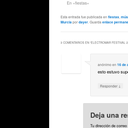
En «fiestas»
Esta entrada fue publicada en
fiestas
,
mús
Murcia
por
dayer
. Guarda
enlace perman
3 COMENTARIOS EN “
ELECTROMAR FESTIVAL 2
anónimo
en
16 de 
esto estuvo su
↓
Responder
Deja una r
Tu dirección de correo