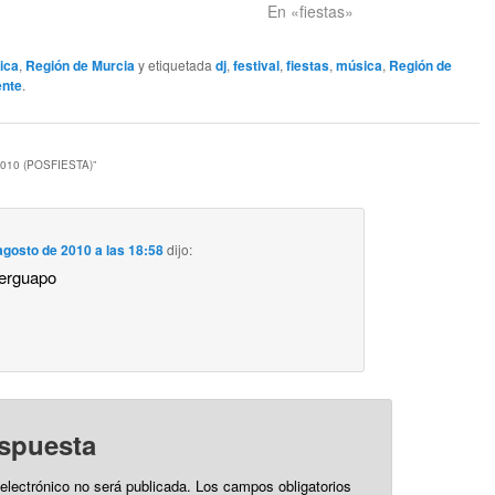
En «fiestas»
ica
,
Región de Murcia
y etiquetada
dj
,
festival
,
fiestas
,
música
,
Región de
ente
.
010 (POSFIESTA)
”
agosto de 2010 a las 18:58
dijo:
perguapo
espuesta
 electrónico no será publicada.
Los campos obligatorios