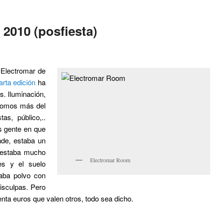
 2010 (posfiesta)
 Electromar de
arta edición
ha
s. Iluminación,
 somos más del
s, público,..
s gente en que
nde, estaba un
a estaba mucho
Electromar Room
es y el suelo
aba polvo con
isculpas. Pero
nta euros que valen otros, todo sea dicho.