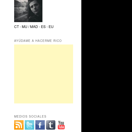
CT - MU / MAD - ES - EU
AYÚDAME A HACERME RICO
MEDIOS SOCIALES