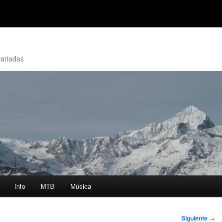
variadas
Info
MTB
Música
Siguiente
→