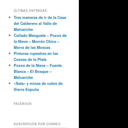
ÚLTIMAS ENTRADAS
Tres maneras de ir de la Casa
del Calderero al Valle de
Malvariche
Collado Mangueta – Pozos de
la Nieve – Morrón Chico –
Morra de las Moscas
Pinturas rupestres en las
Cuevas de la Plata
Pozos de la Nieve – Fuente
Blanca – El Bosque –
Malvariche
«Seta» y minas de cobre de
Sierra Espuña
FACEBOOK
SUSCRIPCIÓN POR CORREO