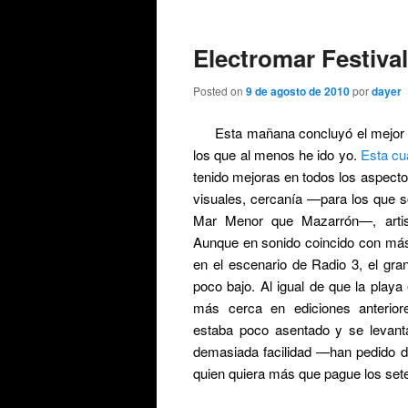
de
entradas
Electromar Festival
Posted on
9 de agosto de 2010
por
dayer
Esta mañana concluyó el mejor
los que al menos he ido yo.
Esta cu
tenido mejoras en todos los aspecto
visuales, cercanía —para los que
Mar Menor que Mazarrón—, artista
Aunque en sonido coincido con má
en el escenario de Radio 3, el gra
poco bajo. Al igual de que la play
más cerca en ediciones anterior
estaba poco asentado y se levant
demasiada facilidad —han pedido d
quien quiera más que pague los sete