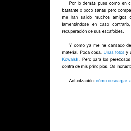
Por lo demás pues como en cua
bastante o poco sanas pero compa
me han salido muchos amigos q
lamentándose en caso contrario
recuperación de sus escafoides.
Y como ya me he cansado de e
material. Poca cosa.
Unas fotos
y u
Kowalski
. Pero para los perezoso
contra de mis principios. Os incrust
Actualzación:
cómo descargar la