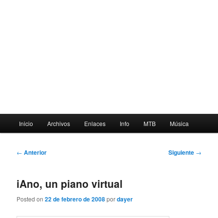
Menú
Inicio
Archivos
Enlaces
Info
MTB
Música
principal
Navegación
←
Anterior
Siguiente
→
de
entradas
iAno, un piano virtual
Posted on
22 de febrero de 2008
por
dayer