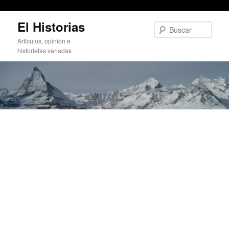
iAno, un piano virtual
Ir
El Historias
al
Busc
contenido
Artículos, opinión e
principal
historietas variadas