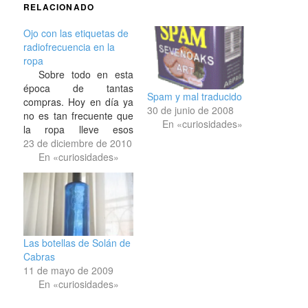
RELACIONADO
Ojo con las etiquetas de
radiofrecuencia en la
ropa
Sobre todo en esta
época de tantas
Spam y mal traducido
compras. Hoy en día ya
30 de junio de 2008
no es tan frecuente que
En «curiosidades»
la ropa lleve esos
enormes pines para que
23 de diciembre de 2010
piten al salir del
En «curiosidades»
comercio si no los han
quitado, o que las
bebidas alcohólicas y
colonias vayan dentro de
una caja de pasta.
Ahora…
Las botellas de Solán de
Cabras
11 de mayo de 2009
En «curiosidades»