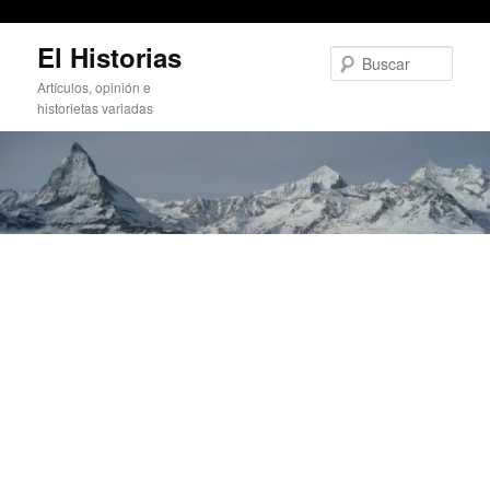
Quiebracuellos 2007 (post-party)
Ir
El Historias
al
Busc
contenido
Artículos, opinión e
principal
historietas variadas