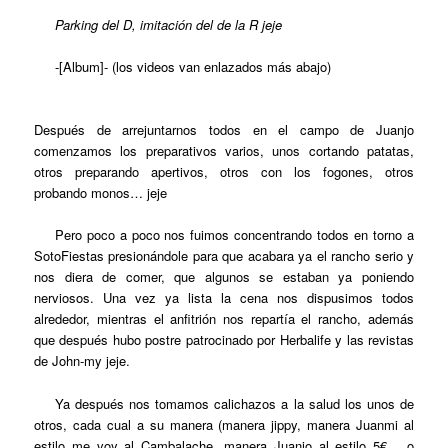
Parking del D, imitación del de la R jeje
-[Album]- (los videos van enlazados más abajo)
Después de arrejuntarnos todos en el campo de Juanjo
comenzamos los preparativos varios, unos cortando patatas,
otros preparando apertivos, otros con los fogones, otros
probando monos… jeje
Pero poco a poco nos fuimos concentrando todos en torno a
SotoFiestas presionándole para que acabara ya el rancho serio y
nos diera de comer, que algunos se estaban ya poniendo
nerviosos. Una vez ya lista la cena nos dispusimos todos
alrededor, mientras el anfitrión nos repartía el rancho, además
que después hubo postre patrocinado por Herbalife y las revistas
de John-my jeje.
Ya después nos tomamos calichazos a la salud los unos de
otros, cada cual a su manera (manera jippy, manera Juanmi al
estilo me voy al Cambalache, manera Juanjo al estilo 5€… o