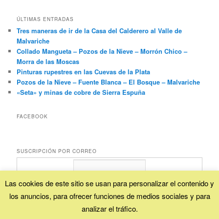
ÚLTIMAS ENTRADAS
Tres maneras de ir de la Casa del Calderero al Valle de
Malvariche
Collado Mangueta – Pozos de la Nieve – Morrón Chico –
Morra de las Moscas
Pinturas rupestres en las Cuevas de la Plata
Pozos de la Nieve – Fuente Blanca – El Bosque – Malvariche
«Seta» y minas de cobre de Sierra Espuña
FACEBOOK
SUSCRIPCIÓN POR CORREO
Las cookies de este sitio se usan para personalizar el contenido y
los anuncios, para ofrecer funciones de medios sociales y para
Proporcionado por
FeedBurner
analizar el tráfico.