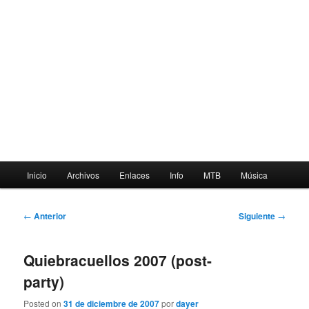
Menú
Inicio
Archivos
Enlaces
Info
MTB
Música
principal
Navegación
←
Anterior
Siguiente
→
de
entradas
Quiebracuellos 2007 (post-
party)
Posted on
31 de diciembre de 2007
por
dayer