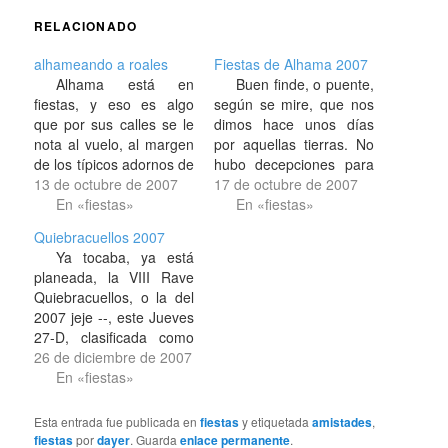
RELACIONADO
alhameando a roales
Fiestas de Alhama 2007
Alhama está en
Buen finde, o puente,
fiestas, y eso es algo
según se mire, que nos
que por sus calles se le
dimos hace unos días
nota al vuelo, al margen
por aquellas tierras. No
de los típicos adornos de
hubo decepciones para
luces y tal de "felices
13 de octubre de 2007
nada, en unas fiestas
17 de octubre de 2007
fiestas". Ya estamos a
En «fiestas»
que como de costumbre
En «fiestas»
sábado y hoy es uno de
siempre se presentan y
Quiebracuellos 2007
los días, y noches, más
transcurren entre un
Ya tocaba, ya está
grandes de sus fiestas.
ambiente muy
planeada, la VIII Rave
Estos días…
agradable, y sobre todo
Quiebracuellos, o la del
con estos amigotes que
2007 jeje --, este Jueves
tengo por allí, de los…
27-D, clasificada como
extended edition. Tendrá
26 de diciembre de 2007
lugar en Soto Party's
En «fiestas»
Area, o bien en el bancal
de Juanjo. A los
Esta entrada fue publicada en
fiestas
y etiquetada
amistades
,
asistentes se les ruega
fiestas
por
dayer
. Guarda
enlace permanente
.