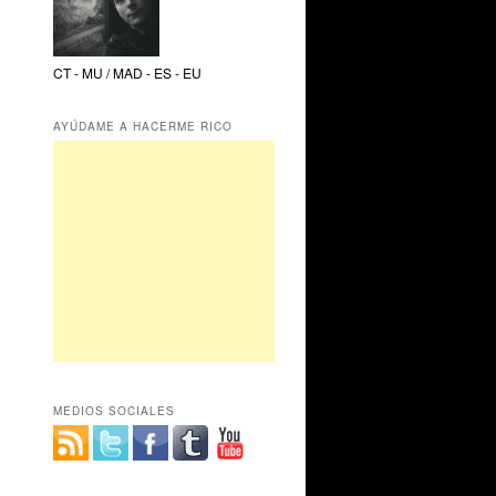
CT - MU / MAD - ES - EU
AYÚDAME A HACERME RICO
MEDIOS SOCIALES