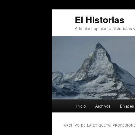
Ir
Ir
El Historias
al
al
contenido
contenido
Artículos, opinión e historietas 
principal
secundario
Menú
Inicio
Archivos
Enlaces
principal
ARCHIVO DE LA ETIQUETA:
PROFESION