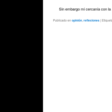
Sin embargo mi cercanía con l
Publicado en
opinión
,
reflexiones
|
Etique