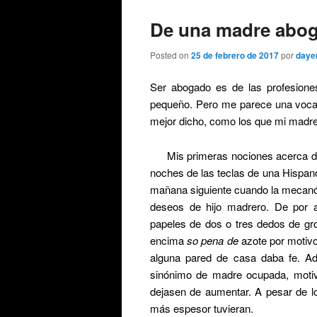
De una madre abo
Posted on
25 de febrero de 2017
por
daye
Ser abogado es de las profesione
pequeño. Pero me parece una vocaci
mejor dicho, como los que mi madre
Mis primeras nociones acerca de
noches de las teclas de una Hispan
mañana siguiente cuando la mecanóg
deseos de hijo madrero. De por 
papeles de dos o tres dedos de gro
encima
so pena de
azote por motivo
alguna pared de casa daba fe. Ad
sinónimo de madre ocupada, motiv
dejasen de aumentar. A pesar de lo
más espesor tuvieran.