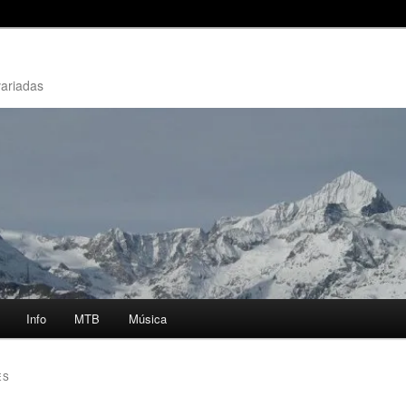
variadas
Info
MTB
Música
ES