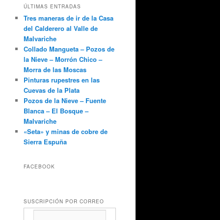
ÚLTIMAS ENTRADAS
Tres maneras de ir de la Casa
del Calderero al Valle de
Malvariche
Collado Mangueta – Pozos de
la Nieve – Morrón Chico –
Morra de las Moscas
Pinturas rupestres en las
Cuevas de la Plata
Pozos de la Nieve – Fuente
Blanca – El Bosque –
Malvariche
«Seta» y minas de cobre de
Sierra Espuña
FACEBOOK
SUSCRIPCIÓN POR CORREO