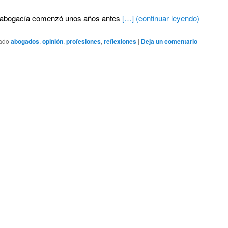
a abogacía comenzó unos años antes
[…] (continuar leyendo)
tado
abogados
,
opinión
,
profesiones
,
reflexiones
|
Deja un comentario