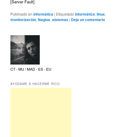
[Server Fault]
Publicado en
informática
|
Etiquetado
informática
,
linux
,
monitorización
,
Nagios
,
sistemas
|
Deja un comentario
CT - MU / MAD - ES - EU
AYÚDAME A HACERME RICO