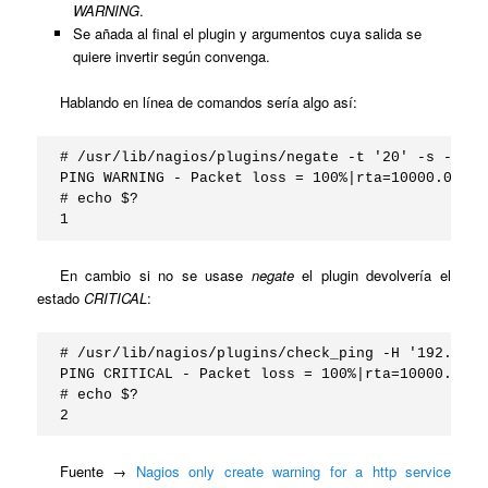
WARNING
.
Se añada al final el plugin y argumentos cuya salida se
quiere invertir según convenga.
Hablando en línea de comandos sería algo así:
# /usr/lib/nagios/plugins/negate -t '20' -s -c WA
PING WARNING - Packet loss = 100%|rta=10000.00000
# echo $?

1
En cambio si no se usase
negate
el plugin devolvería el
estado
CRITICAL
:
# /usr/lib/nagios/plugins/check_ping -H '192.168.
PING CRITICAL - Packet loss = 100%|rta=10000.0000
# echo $?

2
Fuente →
Nagios only create warning for a http service