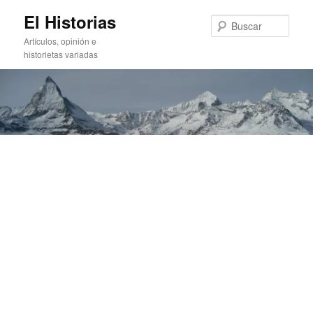
Ir
Ir
El Historias
al
al
Busc
contenido
contenido
Artículos, opinión e
principal
secundario
historietas variadas