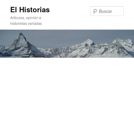
Ir
Ir
El Historias
al
al
Busc
contenido
contenido
Artículos, opinión e
principal
secundario
historietas variadas