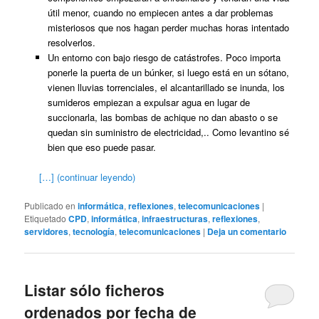
útil menor, cuando no empiecen antes a dar problemas
misteriosos que nos hagan perder muchas horas intentado
resolverlos.
Un entorno con bajo riesgo de catástrofes. Poco importa
ponerle la puerta de un búnker, si luego está en un sótano,
vienen lluvias torrenciales, el alcantarillado se inunda, los
sumideros empiezan a expulsar agua en lugar de
succionarla, las bombas de achique no dan abasto o se
quedan sin suministro de electricidad,.. Como levantino sé
bien que eso puede pasar.
[…] (continuar leyendo)
Publicado en
informática
,
reflexiones
,
telecomunicaciones
|
Etiquetado
CPD
,
informática
,
infraestructuras
,
reflexiones
,
servidores
,
tecnología
,
telecomunicaciones
|
Deja un comentario
Listar sólo ficheros
ordenados por fecha de