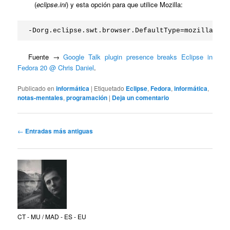
(
eclipse.ini
) y esta opción para que utilice Mozilla:
-Dorg.eclipse.swt.browser.DefaultType=mozilla
Fuente →
Google Talk plugin presence breaks Eclipse in
Fedora 20 @ Chris Daniel
.
Publicado en
informática
|
Etiquetado
Eclipse
,
Fedora
,
informática
,
notas-mentales
,
programación
|
Deja un comentario
Navegación
←
Entradas más antiguas
de
entradas
CT - MU / MAD - ES - EU