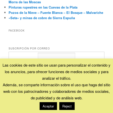
Morra de las Moscas
Pinturas rupestres en las Cuevas de la Plata
Pozos de la Nieve – Fuente Blanca – El Bosque – Malvariche
«Seta» y minas de cobre de Sierra Espuña
FACEBOOK
SUSCRIPCIÓN POR CORREO
Las cookies de este sitio se usan para personalizar el contenido y
los anuncios, para ofrecer funciones de medios sociales y para
Proporcionado por
FeedBurner
analizar el tráfico.
Además, se comparte información sobre el uso que haga del sitio
web con los patrocinadores y colaboradores de medios sociales,
Esta obra está bajo una
licencia Creative Commons (Reconocimiento - No
de publicidad y de análisis web.
comercial - Compartir igual)
.
Funciona gracias a WordPress
Aceptar
Reject