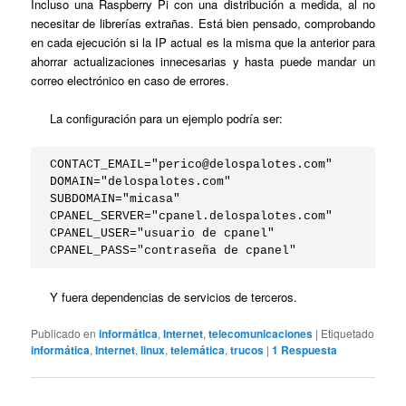
Incluso una Raspberry Pi con una distribución a medida, al no
necesitar de librerías extrañas. Está bien pensado, comprobando
en cada ejecución si la IP actual es la misma que la anterior para
ahorrar actualizaciones innecesarias y hasta puede mandar un
correo electrónico en caso de errores.
La configuración para un ejemplo podría ser:
CONTACT_EMAIL="
perico@delospalotes.com
"

DOMAIN="delospalotes.com"

SUBDOMAIN="micasa"

CPANEL_SERVER="cpanel.delospalotes.com"

CPANEL_USER="usuario de cpanel"

Y fuera dependencias de servicios de terceros.
Publicado en
informática
,
Internet
,
telecomunicaciones
|
Etiquetado
informática
,
Internet
,
linux
,
telemática
,
trucos
|
1
Respuesta