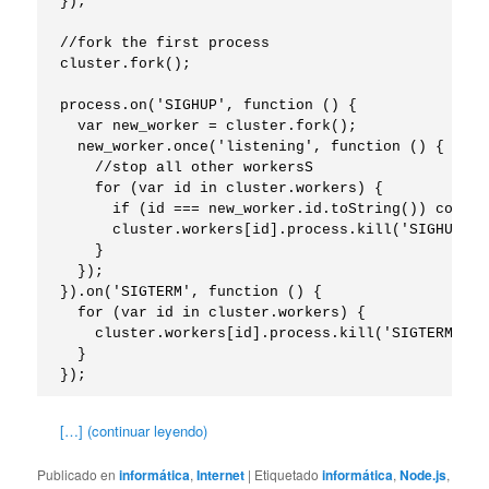
});

//fork the first process

cluster.fork();

process.on('SIGHUP', function () {

  var new_worker = cluster.fork();

  new_worker.once('listening', function () {

    //stop all other workersS

    for (var id in cluster.workers) {

      if (id === new_worker.id.toString()) continu
      cluster.workers[id].process.kill('SIGHUP');

    }

  });

}).on('SIGTERM', function () {

  for (var id in cluster.workers) {

    cluster.workers[id].process.kill('SIGTERM');

  }

[…] (continuar leyendo)
Publicado en
informática
,
Internet
|
Etiquetado
informática
,
Node.js
,