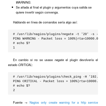
WARNING
.
Se añada al final el plugin y argumentos cuya salida se
quiere invertir según convenga.
Hablando en línea de comandos sería algo así:
# /usr/lib/nagios/plugins/negate -t '20' -s -c WA
PING WARNING - Packet loss = 100%|rta=10000.00000
# echo $?

1
En cambio si no se usase
negate
el plugin devolvería el
estado
CRITICAL
:
# /usr/lib/nagios/plugins/check_ping -H '192.168.
PING CRITICAL - Packet loss = 100%|rta=10000.0000
# echo $?

2
Fuente →
Nagios only create warning for a http service