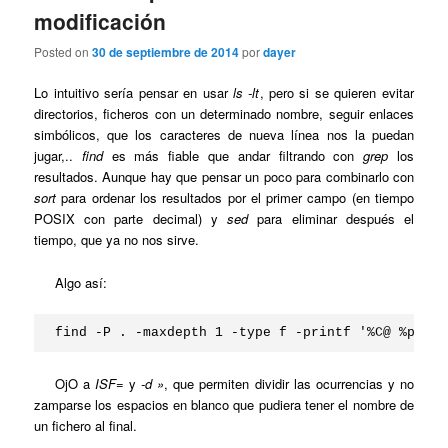
modificación
Posted on
30 de septiembre de 2014
por
dayer
Lo intuitivo sería pensar en usar
ls -lt
, pero si se quieren evitar
directorios, ficheros con un determinado nombre, seguir enlaces
simbólicos, que los caracteres de nueva línea nos la puedan
jugar,..
find
es más fiable que andar filtrando con
grep
los
resultados. Aunque hay que pensar un poco para combinarlo con
sort
para ordenar los resultados por el primer campo (en tiempo
POSIX con parte decimal) y
sed
para eliminar después el
tiempo, que ya no nos sirve.
Algo así:
find -P . -maxdepth 1 -type f -printf '%C@ %p\0' 
OjO a
ISF=
y
-d »
, que permiten dividir las ocurrencias y no
zamparse los espacios en blanco que pudiera tener el nombre de
un fichero al final.