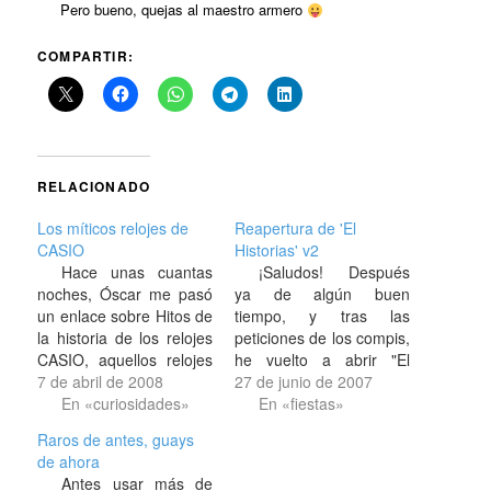
Pero bueno, quejas al maestro armero
COMPARTIR:
RELACIONADO
Los míticos relojes de
Reapertura de 'El
CASIO
Historias' v2
Hace unas cuantas
¡Saludos! Después
noches, Óscar me pasó
ya de algún buen
un enlace sobre Hitos de
tiempo, y tras las
la historia de los relojes
peticiones de los compis,
CASIO, aquellos relojes
he vuelto a abrir "El
de los que casi
7 de abril de 2008
Historias". Los cambios
27 de junio de 2007
cualquiera hemos tenido
En «curiosidades»
para quien conociera el
En «fiestas»
alguno y aún hoy día
anterior blog son
Raros de antes, guays
sobreviven, que son muy
bastante grandes jeje.
de ahora
resistentes. Que yo
Para empezar ahora no
Antes usar más de