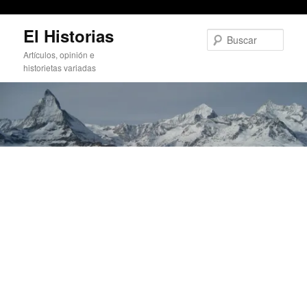
Algunos cambios
Ir
El Historias
al
Busc
contenido
Artículos, opinión e
principal
historietas variadas