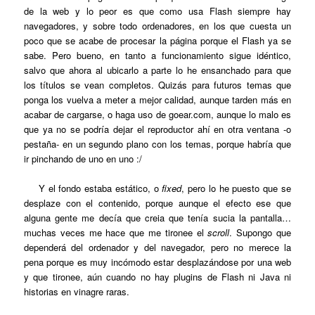
de la web y lo peor es que como usa Flash siempre hay
navegadores, y sobre todo ordenadores, en los que cuesta un
poco que se acabe de procesar la página porque el Flash ya se
sabe. Pero bueno, en tanto a funcionamiento sigue idéntico,
salvo que ahora al ubicarlo a parte lo he ensanchado para que
los títulos se vean completos. Quizás para futuros temas que
ponga los vuelva a meter a mejor calidad, aunque tarden más en
acabar de cargarse, o haga uso de goear.com, aunque lo malo es
que ya no se podría dejar el reproductor ahí en otra ventana -o
pestaña- en un segundo plano con los temas, porque habría que
ir pinchando de uno en uno :/
Y el fondo estaba estático, o
fixed
, pero lo he puesto que se
desplaze con el contenido, porque aunque el efecto ese que
alguna gente me decía que creia que tenía sucia la pantalla…
muchas veces me hace que me tironee el
scroll
. Supongo que
dependerá del ordenador y del navegador, pero no merece la
pena porque es muy incómodo estar desplazándose por una web
y que tironee, aún cuando no hay plugins de Flash ni Java ni
historias en vinagre raras.