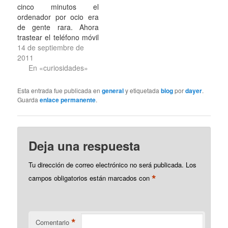
recuerde tuve
es con blogspot, y es
cinco minutos el
conocimiento de la
que para usarlo desde
ordenador por ocio era
existencia de estos
cosas de Google
de gente rara. Ahora
relojes en 2º…
quedaba muy…
trastear el teléfono móvil
a todas horas por ocio
14 de septiembre de
mola, es de gente
2011
guay.La otra tarde
En «curiosidades»
estuvimos los
telemáticos hablando de
Esta entrada fue publicada en
general
y etiquetada
blog
por
dayer
.
ello en el Capi. La gente
Guarda
enlace permanente
.
ha desarrollado el vicio
de comunicarse porque
sí.…
Deja una respuesta
Tu dirección de correo electrónico no será publicada.
Los
*
campos obligatorios están marcados con
*
Comentario