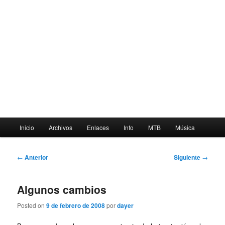
Menú
Inicio
Archivos
Enlaces
Info
MTB
Música
principal
Navegación
←
Anterior
Siguiente
→
de
entradas
Algunos cambios
Posted on
9 de febrero de 2008
por
dayer