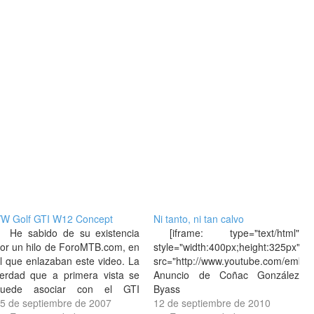
W Golf GTI W12 Concept
Ni tanto, ni tan calvo
He sabido de su existencia
[iframe: type="text/html"
or un hilo de ForoMTB.com, en
style="width:400px;height:325px"
l que enlazaban este video. La
src="http://www.youtube.com/embe
erdad que a primera vista se
Anuncio de Coñac González
puede asociar con el GTI
Byass
normal" por las llantas que
5 de septiembre de 2007
12 de septiembre de 2010