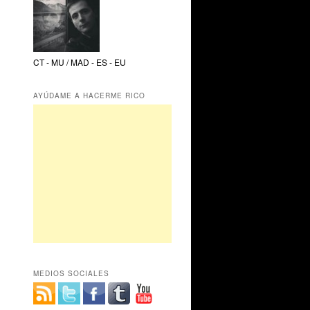
CT - MU / MAD - ES - EU
AYÚDAME A HACERME RICO
MEDIOS SOCIALES