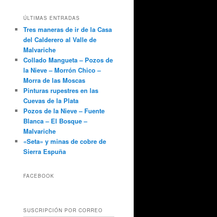
ÚLTIMAS ENTRADAS
Tres maneras de ir de la Casa
del Calderero al Valle de
Malvariche
Collado Mangueta – Pozos de
la Nieve – Morrón Chico –
Morra de las Moscas
Pinturas rupestres en las
Cuevas de la Plata
Pozos de la Nieve – Fuente
Blanca – El Bosque –
Malvariche
«Seta» y minas de cobre de
Sierra Espuña
FACEBOOK
d/lZRyH9qvJCw"]
SUSCRIPCIÓN POR CORREO