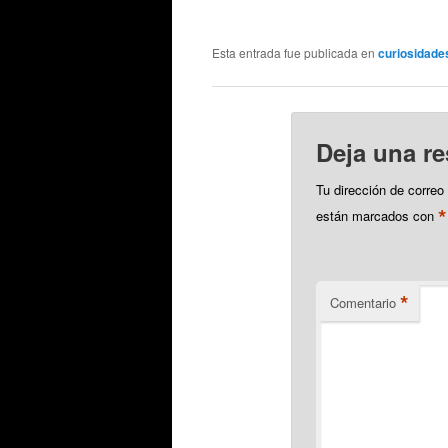
l
o
c
Esta entrada fue publicada en
curiosidade
Deja una r
Tu dirección de correo
*
están marcados con
*
Comentario