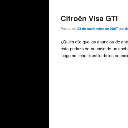
de
entradas
Citroën Visa GTI
Posted on
23 de noviembre de 2007
por
d
¿Quién dijo que los anuncios de ant
este pedazo de anuncio de un coch
luego no tiene el estilo de los anu