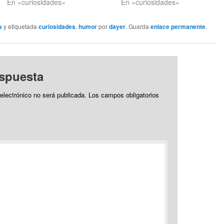
leva, que se parecen bastante,
En «curiosidades»
En «curiosidades»
 por las tres siglas de la muerte
omo llama Esteban, esas…
s
y etiquetada
curiosidades
,
humor
por
dayer
. Guarda
enlace permanente
.
espuesta
 electrónico no será publicada.
Los campos obligatorios