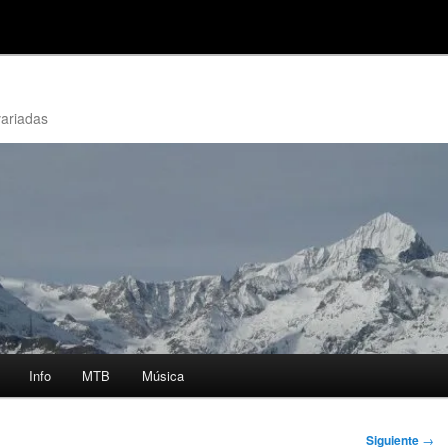
variadas
Info
MTB
Música
Siguiente
→