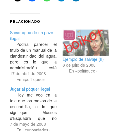
RELACIONADO
Sacar agua de un pozo
ilegal
Podría parecer el
título de un manual de la
clandestinidad del agua,
Ejemplo de salvaje (II)
pero es lo que la
6 de julio de 2008
administración está
En «politiqueo»
intentando hacer con
17 de abril de 2008
pozos privados. Y es
En «politiqueo»
que los otros días
Jugar al póquer ilegal
preguntaron por si
Hoy me veo en la
podían analizar la
tele que los mozos de la
calidad del agua de un
escuadrilla, o lo que
pozo de alguien que
signifique Mossos
conozco, un pozo que
d'Esquadra que no
la…
entiendo por qué mejor
7 de mayo de 2008
no llamarle policia, que
En «curiosidades»