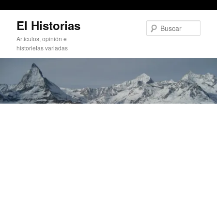
Ejemplo de salvaje
Ir
El Historias
al
Busc
contenido
Artículos, opinión e
principal
historietas variadas