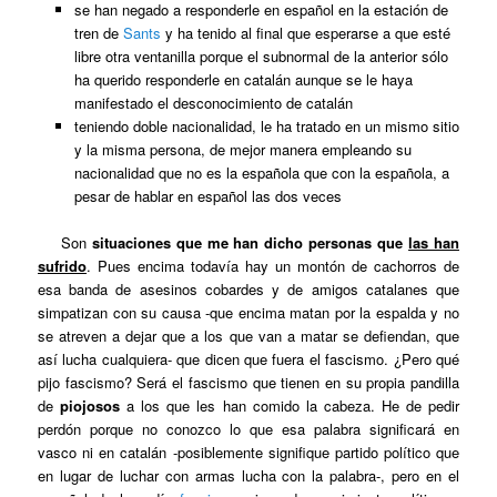
se han negado a responderle en español en la estación de
tren de
Sants
y ha tenido al final que esperarse a que esté
libre otra ventanilla porque el subnormal de la anterior sólo
ha querido responderle en catalán aunque se le haya
manifestado el desconocimiento de catalán
teniendo doble nacionalidad, le ha tratado en un mismo sitio
y la misma persona, de mejor manera empleando su
nacionalidad que no es la española que con la española, a
pesar de hablar en español las dos veces
Son
situaciones que me han dicho personas que
las han
sufrido
. Pues encima todavía hay un montón de cachorros de
esa banda de asesinos cobardes y de amigos catalanes que
simpatizan con su causa -que encima matan por la espalda y no
se atreven a dejar que a los que van a matar se defiendan, que
así lucha cualquiera- que dicen que fuera el fascismo. ¿Pero qué
pijo fascismo? Será el fascismo que tienen en su propia pandilla
de
piojosos
a los que les han comido la cabeza. He de pedir
perdón porque no conozco lo que esa palabra significará en
vasco ni en catalán -posiblemente signifique partido político que
en lugar de luchar con armas lucha con la palabra-, pero en el