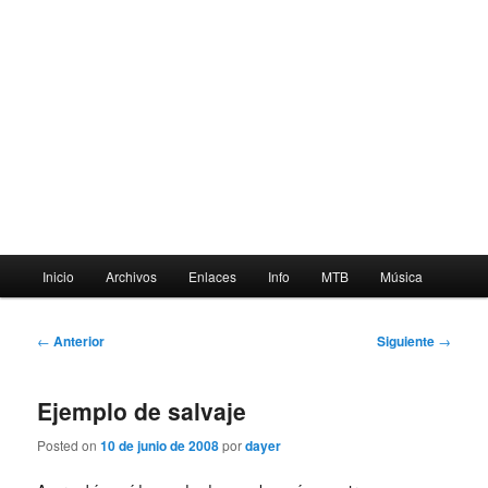
Menú
Inicio
Archivos
Enlaces
Info
MTB
Música
principal
Navegación
←
Anterior
Siguiente
→
de
entradas
Ejemplo de salvaje
Posted on
10 de junio de 2008
por
dayer