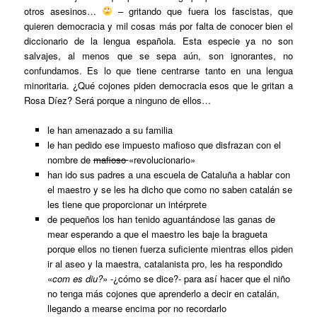
otros asesinos…
– gritando que fuera los fascistas, que
quieren democracia y mil cosas más por falta de conocer bien el
diccionario de la lengua española. Esta especie ya no son
salvajes, al menos que se sepa aún, son ignorantes, no
confundamos. Es lo que tiene centrarse tanto en una lengua
minoritaria. ¿Qué cojones piden democracia esos que le gritan a
Rosa Díez? Será porque a ninguno de ellos…
le han amenazado a su familia
le han pedido ese impuesto
mafioso que disfrazan con el
nombre de
mafioso
«revolucionario»
han ido sus padres a una escuela de Cataluña a hablar con
el maestro y se les ha dicho que como no saben catalán se
les tiene que proporcionar un intérprete
de pequeños los han tenido aguantándose las ganas de
mear esperando a que el maestro les baje la bragueta
porque ellos no tienen fuerza suficiente mientras ellos piden
ir al aseo y la maestra, catalanista pro, les ha respondido
«
com es diu?
» -¿cómo se dice?- para así hacer que el niño
no tenga más cojones que aprenderlo a decir en catalán,
llegando a mearse encima por no recordarlo