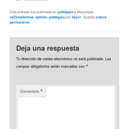
creo que es como se
dice policía en catalán,
Esta entrada fue publicada en
politiqueo
y etiquetada
desmantelan un casino
naZionalismos
,
opinión
,
politiqueo
por
dayer
. Guarda
enlace
en el que se celebraba
permanente
.
un torneo de póquer
ilegal.…
Deja una respuesta
Tu dirección de correo electrónico no será publicada.
Los
*
campos obligatorios están marcados con
*
Comentario