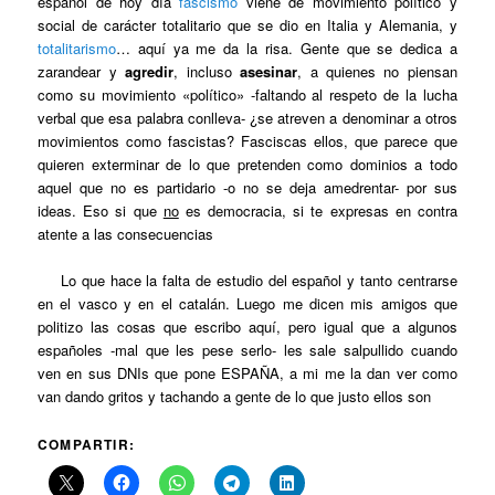
español de hoy día
fascismo
viene de movimiento político y
social de carácter totalitario que se dio en Italia y Alemania, y
totalitarismo
… aquí ya me da la risa. Gente que se dedica a
zarandear y
agredir
, incluso
asesinar
, a quienes no piensan
como su movimiento «político» -faltando al respeto de la lucha
verbal que esa palabra conlleva- ¿se atreven a denominar a otros
movimientos como fascistas? Fasciscas ellos, que parece que
quieren exterminar de lo que pretenden como dominios a todo
aquel que no es partidario -o no se deja amedrentar- por sus
ideas. Eso si que
no
es democracia, si te expresas en contra
atente a las consecuencias
Lo que hace la falta de estudio del español y tanto centrarse
en el vasco y en el catalán. Luego me dicen mis amigos que
politizo las cosas que escribo aquí, pero igual que a algunos
españoles -mal que les pese serlo- les sale salpullido cuando
ven en sus DNIs que pone ESPAÑA, a mi me la dan ver como
van dando gritos y tachando a gente de lo que justo ellos son
COMPARTIR: