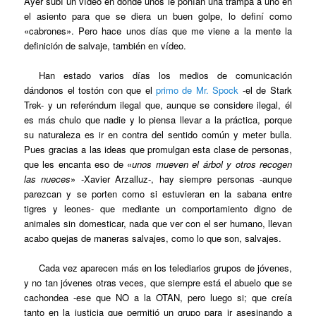
Ayer subí un vídeo en donde unos le ponían una trampa a uno en
el asiento para que se diera un buen golpe, lo definí como
«cabrones». Pero hace unos días que me viene a la mente la
definición de salvaje, también en vídeo.
Han estado varios días los medios de comunicación
dándonos el tostón con que el
primo de Mr. Spock
-el de Stark
Trek- y un referéndum ilegal que, aunque se considere ilegal, él
es más chulo que nadie y lo piensa llevar a la práctica, porque
su naturaleza es ir en contra del sentido común y meter bulla.
Pues gracias a las ideas que promulgan esta clase de personas,
que les encanta eso de «
unos mueven el árbol y otros recogen
las nueces
» -Xavier Arzalluz-, hay siempre personas -aunque
parezcan y se porten como si estuvieran en la sabana entre
tigres y leones- que mediante un comportamiento digno de
animales sin domesticar, nada que ver con el ser humano, llevan
acabo quejas de maneras salvajes, como lo que son, salvajes.
Cada vez aparecen más en los telediarios grupos de jóvenes,
y no tan jóvenes otras veces, que siempre está el abuelo que se
cachondea -ese que NO a la OTAN, pero luego si; que creía
tanto en la justicia que permitió un grupo para ir asesinando a