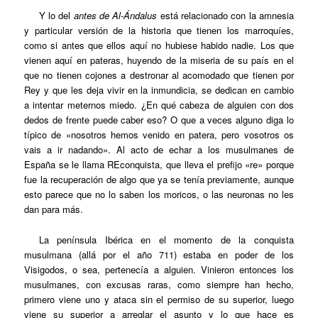
Y lo del
antes de Al-Ándalus
está relacionado con la amnesia
y particular versión de la historia que tienen los marroquíes,
como si antes que ellos aquí no hubiese habido nadie. Los que
vienen aquí en pateras, huyendo de la miseria de su país en el
que no tienen cojones a destronar al acomodado que tienen por
Rey y que les deja vivir en la inmundicia, se dedican en cambio
a intentar meternos miedo. ¿En qué cabeza de alguien con dos
dedos de frente puede caber eso? O que a veces alguno diga lo
típico de «nosotros hemos venido en patera, pero vosotros os
vais a ir nadando». Al acto de echar a los musulmanes de
España se le llama REconquista, que lleva el prefijo «re» porque
fue la recuperación de algo que ya se tenía previamente, aunque
esto parece que no lo saben los moricos, o las neuronas no les
dan para más.
La península Ibérica en el momento de la conquista
musulmana (allá por el año 711) estaba en poder de los
Visigodos, o sea, pertenecía a alguien. Vinieron entonces los
musulmanes, con excusas raras, como siempre han hecho,
primero viene uno y ataca sin el permiso de su superior, luego
viene su superior a arreglar el asunto y lo que hace es