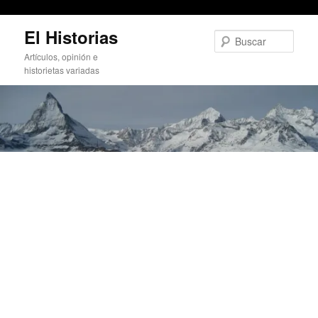
El antes de Al-Ándalus
Ir
El Historias
al
Busc
contenido
Artículos, opinión e
principal
historietas variadas