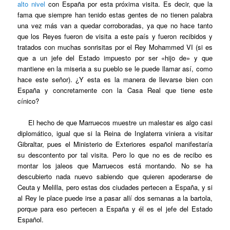
alto nivel
con España por esta próxima visita. Es decir, que la
fama que siempre han tenido estas gentes de no tienen palabra
una vez más van a quedar corroboradas, ya que no hace tanto
que los Reyes fueron de visita a este país y fueron recibidos y
tratados con muchas sonrisitas por el Rey Mohammed VI (si es
que a un jefe del Estado impuesto por ser «hijo de» y que
mantiene en la miseria a su pueblo se le puede llamar así, como
hace este señor). ¿Y esta es la manera de llevarse bien con
España y concretamente con la Casa Real que tiene este
cínico?
El hecho de que Marruecos muestre un malestar es algo casi
diplomático, igual que si la Reina de Inglaterra viniera a visitar
Gibraltar, pues el Ministerio de Exteriores español manifestaría
su descontento por tal visita. Pero lo que no es de recibo es
montar los jaleos que Marruecos está montando. No se ha
descubierto nada nuevo sabiendo que quieren apoderarse de
Ceuta y Melilla, pero estas dos ciudades pertecen a España, y si
al Rey le place puede irse a pasar allí dos semanas a la bartola,
porque para eso pertecen a España y él es el jefe del Estado
Español.