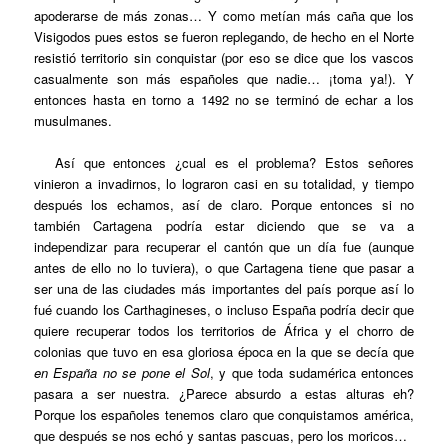
apoderarse de más zonas… Y como metían más caña que los
Visigodos pues estos se fueron replegando, de hecho en el Norte
resistió territorio sin conquistar (por eso se dice que los vascos
casualmente son más españoles que nadie… ¡toma ya!). Y
entonces hasta en torno a 1492 no se terminó de echar a los
musulmanes.
Así que entonces ¿cual es el problema? Estos señores
vinieron a invadirnos, lo lograron casi en su totalidad, y tiempo
después los echamos, así de claro. Porque entonces si no
también Cartagena podría estar diciendo que se va a
independizar para recuperar el cantón que un día fue (aunque
antes de ello no lo tuviera), o que Cartagena tiene que pasar a
ser una de las ciudades más importantes del país porque así lo
fué cuando los Carthagineses, o incluso España podría decir que
quiere recuperar todos los territorios de África y el chorro de
colonias que tuvo en esa gloriosa época en la que se decía que
en España no se pone el Sol
, y que toda sudamérica entonces
pasara a ser nuestra. ¿Parece absurdo a estas alturas eh?
Porque los españoles tenemos claro que conquistamos américa,
que después se nos echó y santas pascuas, pero los moricos…