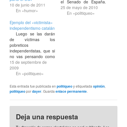
el Senado de España.
10 de junio de 2011
...y luego pedirán que
25 de mayo de 2010
En «humor»
ahorremos y
En «politiqueo»
contribuyamos con la
Ejemplo del «victimista»
subida de impuestos y
independentismo catalán
retenciones. No entiendo
Luego se las darán
a la casta política
de víctimas los
española.
pobreticos
independentistas, que si
no vas pensando como
ellos no te metas a
15 de septiembre de
preguntar, que los
2009
tenemos invadidos y
En «politiqueo»
oprimidos,.. Y es que ya
sabemos lo que está de
Esta entrada fue publicada en
politiqueo
y etiquetada
opinión
,
moda y lo que no.
politiqueo
por
dayer
. Guarda
enlace permanente
.
Deja una respuesta