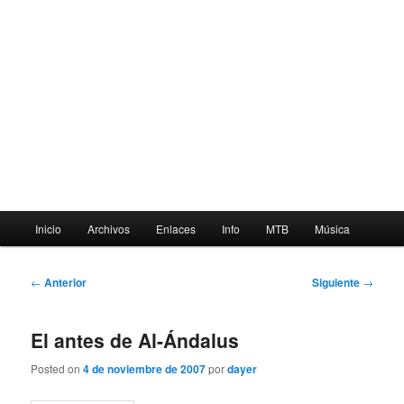
Menú
Inicio
Archivos
Enlaces
Info
MTB
Música
principal
Navegación
←
Anterior
Siguiente
→
de
entradas
El antes de Al-Ándalus
Posted on
4 de noviembre de 2007
por
dayer