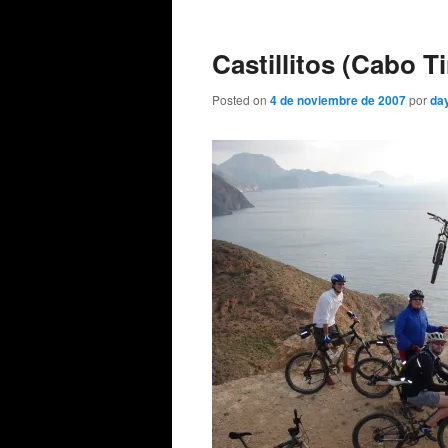
de
entradas
Castillitos (Cabo T
Posted on
4 de noviembre de 2007
por
da