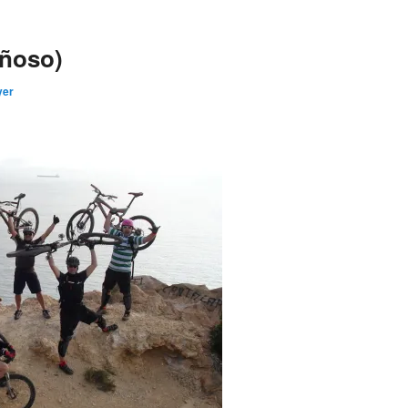
iñoso)
yer