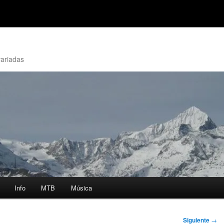
variadas
Info
MTB
Música
Siguiente
→