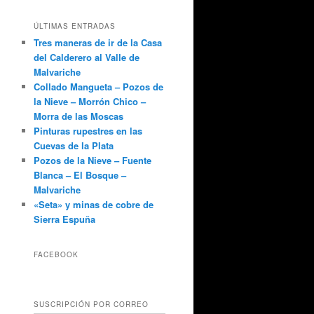
ÚLTIMAS ENTRADAS
Tres maneras de ir de la Casa
del Calderero al Valle de
Malvariche
Collado Mangueta – Pozos de
la Nieve – Morrón Chico –
Morra de las Moscas
Pinturas rupestres en las
Cuevas de la Plata
Pozos de la Nieve – Fuente
Blanca – El Bosque –
Malvariche
«Seta» y minas de cobre de
Sierra Espuña
FACEBOOK
SUSCRIPCIÓN POR CORREO