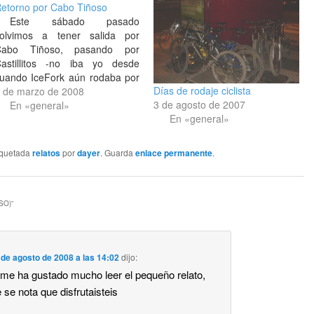
etorno por Cabo Tiñoso
Este sábado pasado
olvimos a tener salida por
Cabo Tiñoso, pasando por
astillitos -no iba yo desde
uando IceFork aún rodaba por
Días de rodaje ciclista
quí, jeje-. Aunque esta vez fue
 de marzo de 2008
3 de agosto de 2007
lgo más largo porque luego
En «general»
En «general»
icimos monte a través con bici
n mano según en qué tramos.
l zurdo no se llevó…
iquetada
relatos
por
dayer
. Guarda
enlace permanente
.
SO)
”
 de agosto de 2008 a las 14:02
dijo:
me ha gustado mucho leer el pequeño relato,
 se nota que disfrutaisteis