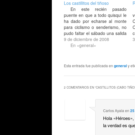
Los castillitos del tiñoso
R
En este recién pasado
puente en que a todo quisqui le
v
ha dado por echarse al monte
para ciclismo o senderismo, no
C
pudo faltar el sábado una salida
c
de las típicas de ese día. A
9 de diciembre de 2008
a
3
castillitos, en Cabo Tiñoso, en
En «general»
a
este caso. [hilo del foro]. Como
h
siempre nos juntamos unos…
e
E
Esta entrada fue publicada en
general
y et
2 COMENTARIOS EN “
CASTILLITOS (CABO TIÑO
Carlos Ayala
en
25
Hola «Héroes», 
la verdad es que