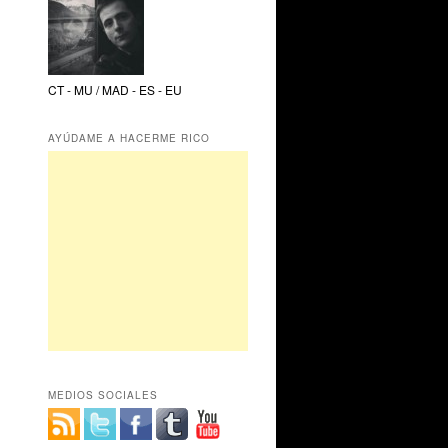
CT - MU / MAD - ES - EU
AYÚDAME A HACERME RICO
MEDIOS SOCIALES