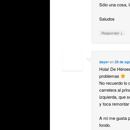
Sólo una cosa, l
Saludos
↓
Responder
dayer
en
26 de ago
Hola! De Héroes
problemas
No recuerdo lo q
carretera al pri
izquierda, que s
y toca remontar y
A mi me gusta po
fondo.