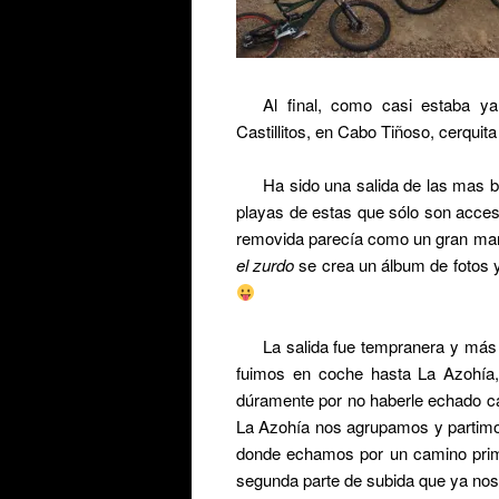
Al final, como casi estaba ya
Castillitos, en Cabo Tiñoso, cerquit
Ha sido una salida de las mas b
playas de estas que sólo son acces
removida parecía como un gran manto
el zurdo
se crea un álbum de fotos y
La salida fue tempranera y má
fuimos en coche hasta La Azohía
dúramente por no haberle echado ca
La Azohía nos agrupamos y partimos 
donde echamos por un camino prim
segunda parte de subida que ya nos h