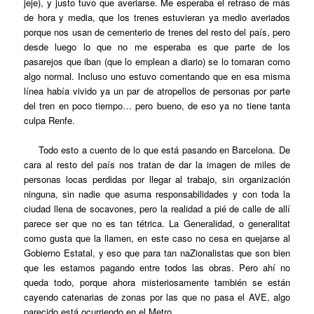
jeje), y justo tuvo que averiarse. Me esperaba el retraso de más
de hora y media, que los trenes estuvieran ya medio averiados
porque nos usan de cementerio de trenes del resto del país, pero
desde luego lo que no me esperaba es que parte de los
pasarejos que iban (que lo emplean a diario) se lo tomaran como
algo normal. Incluso uno estuvo comentando que en esa misma
línea había vivido ya un par de atropellos de personas por parte
del tren en poco tiempo… pero bueno, de eso ya no tiene tanta
culpa Renfe.
Todo esto a cuento de lo que está pasando en Barcelona. De
cara al resto del país nos tratan de dar la imagen de miles de
personas locas perdidas por llegar al trabajo, sin organización
ninguna, sin nadie que asuma responsabilidades y con toda la
ciudad llena de socavones, pero la realidad a pié de calle de allí
parece ser que no es tan tétrica. La Generalidad, o generalitat
como gusta que la llamen, en este caso no cesa en quejarse al
Gobierno Estatal, y eso que para tan naZionalistas que son bien
que les estamos pagando entre todos las obras. Pero ahí no
queda todo, porque ahora misteriosamente también se están
cayendo catenarias de zonas por las que no pasa el AVE, algo
parecido está ocurriendo en el Metro…