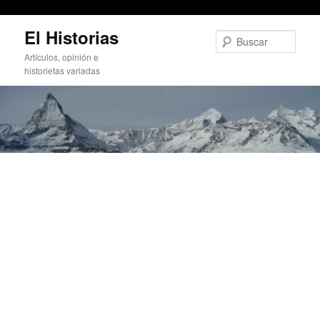
El ferrocarril tercermundista
Ir
El Historias
al
Busc
contenido
Artículos, opinión e
principal
historietas variadas