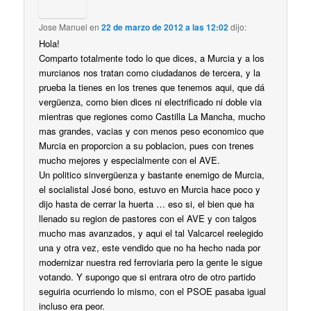
Jose Manuel
en
22 de marzo de 2012 a las 12:02
dijo:
Hola!
Comparto totalmente todo lo que dices, a Murcia y a los
murcianos nos tratan como ciudadanos de tercera, y la
prueba la tienes en los trenes que tenemos aqui, que dá
vergüenza, como bien dices ni electrificado ni doble via
mientras que regiones como Castilla La Mancha, mucho
mas grandes, vacias y con menos peso economico que
Murcia en proporcion a su poblacion, pues con trenes
mucho mejores y especialmente con el AVE.
Un politico sinvergüenza y bastante enemigo de Murcia,
el socialistal José bono, estuvo en Murcia hace poco y
dijo hasta de cerrar la huerta … eso si, el bien que ha
llenado su region de pastores con el AVE y con talgos
mucho mas avanzados, y aqui el tal Valcarcel reelegido
una y otra vez, este vendido que no ha hecho nada por
modernizar nuestra red ferroviaria pero la gente le sigue
votando. Y supongo que si entrara otro de otro partido
seguiria ocurriendo lo mismo, con el PSOE pasaba igual
incluso era peor.