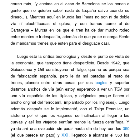
corran más, (y encima en el caso de Barcelona se los ponen a
gente que no quieren saber nada de España salvo cuando es
dinero…). Mientras aquí en Murcia las líneas no son ni de doble
vía ni electrificadas si quiera, y con tramos como el de
Cartagena – Murcia en los que el tren ha de dar mucho rodeo
entre montes e ir despacito, además de que ya se encarga Renfe
de mandarnos trenes que estén para el desgüace casi.
Luego está la crítica tecnológica y desde el punto de vista de
la economía, que tampoco tiene desperdicio. Desde 1942, que
Goicoechea y Oril construyeron el Talgo, que no es porque sea
de fabricación española, pero le da mil patadas al resto de
trenes, pionero entre otras cosas por sus
bogies
y soportar
distintos anchos de vía (aún estoy esperando a ver un TGV por
una vía española de las típicas, y originales porque tienen el
ancho original del ferrocarril, implantado por los ingleses). Luego
además después se le implementó, con el Talgo Pendular, un
sistema por el que los vagones se inclinaban al llegar a las
curvas y así los viajeros sentían menos la fuerza centrífuga. Y
ya de ahí una evolución sin parar hasta día de hoy con los
350
(el que parece un pato) y
XXI
, llegando a alcanzar el 350 los