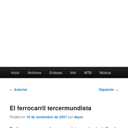
Menú
Inicio
Archivos
Enlaces
Info
MTB
Música
principal
Navegación
←
Anterior
Siguiente
→
de
entradas
El ferrocarril tercermundista
Posted on
10 de noviembre de 2007
por
dayer