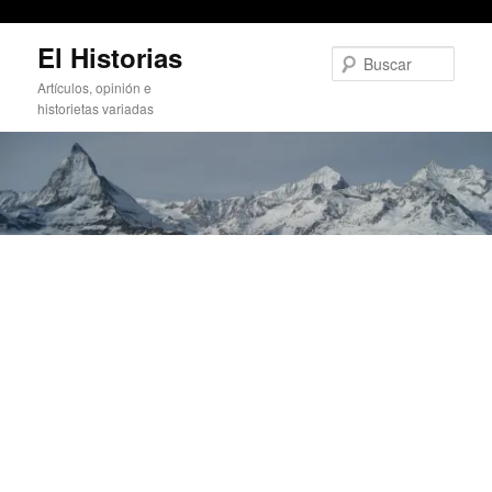
Huevos de Gallinas en Libertad
Ir
El Historias
al
Busc
contenido
Artículos, opinión e
principal
historietas variadas