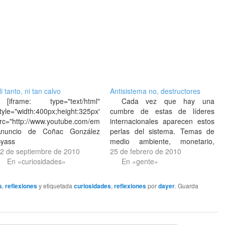
i tanto, ni tan calvo
Antisistema no, destructores
[iframe: type="text/html"
Cada vez que hay una
tyle="width:400px;height:325px"
cumbre de estas de líderes
rc="http://www.youtube.com/embed/lZRyH9qvJCw"]
internacionales aparecen estos
nuncio de Coñac González
perlas del sistema. Temas de
yass
medio ambiente, monetario,
2 de septiembre de 2010
armamentístico,.. A ellos eso es
25 de febrero de 2010
En «curiosidades»
lo que menos le importa, y su
En «gente»
manera de proceder es
bastante predecible y poco
s
,
reflexiones
y etiquetada
curiosidades
,
reflexiones
por
dayer
. Guarda
antisistemática precisamente.
Hacen uso de sus MAC de
Apple,…