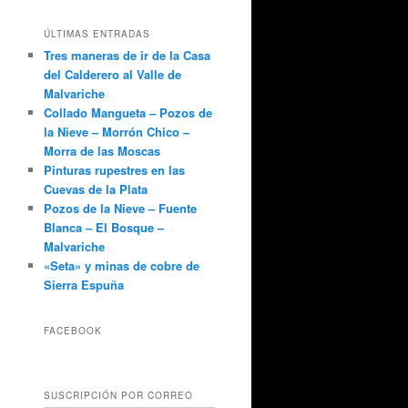
ÚLTIMAS ENTRADAS
Tres maneras de ir de la Casa
del Calderero al Valle de
Malvariche
Collado Mangueta – Pozos de
la Nieve – Morrón Chico –
Morra de las Moscas
Pinturas rupestres en las
Cuevas de la Plata
Pozos de la Nieve – Fuente
Blanca – El Bosque –
Malvariche
«Seta» y minas de cobre de
Sierra Espuña
FACEBOOK
SUSCRIPCIÓN POR CORREO