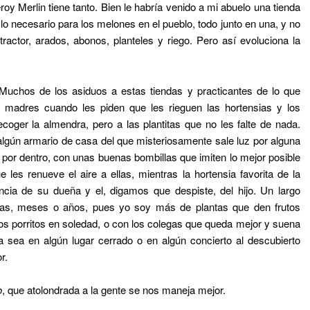
eroy Merlin tiene tanto. Bien le habría venido a mi abuelo una tienda
o necesario para los melones en el pueblo, todo junto en una, y no
e tractor, arados, abonos, planteles y riego. Pero así evoluciona la
. Muchos de los asiduos a estas tiendas y practicantes de lo que
 madres cuando les piden que les rieguen las hortensias y los
oger la almendra, pero a las plantitas que no les falte de nada.
lgún armario de casa del que misteriosamente sale luz por alguna
o por dentro, con unas buenas bombillas que imiten lo mejor posible
ue les renueve el aire a ellas, mientras la hortensia favorita de la
ia de su dueña y el, digamos que despiste, del hijo. Un largo
as, meses o años, pues yo soy más de plantas que den frutos
os porritos en soledad, o con los colegas que queda mejor y suena
a sea en algún lugar cerrado o en algún concierto al descubierto
r.
o
, que atolondrada a la gente se nos maneja mejor.