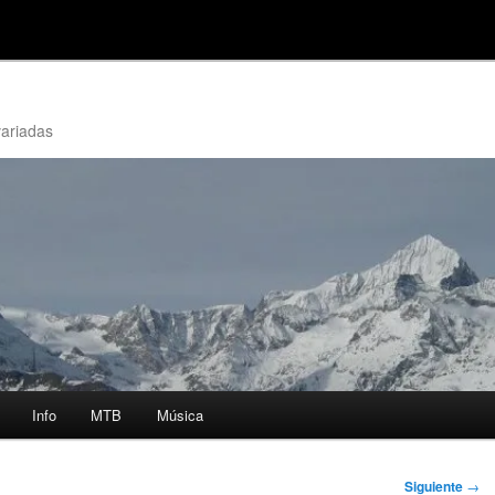
variadas
Info
MTB
Música
Siguiente
→