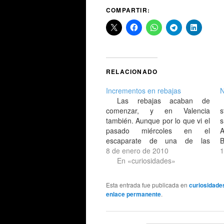
COMPARTIR:
RELACIONADO
Incrementos en rebajas
N
Las rebajas acaban de
comenzar, y en Valencia
s
también. Aunque por lo que vi el
s
pasado miércoles en el
A
escaparate de una de las
B
tiendas Camper de dicha
8 de enero de 2010
1
capital, tuviera mis dudas.
En «curiosidades»
Quizás sea una campaña más
de publicidad para estas fechas.
Esta entrada fue publicada en
curiosidade
:-P
enlace permanente
.