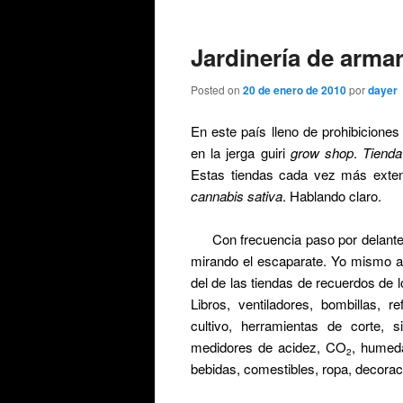
de
entradas
Jardinería de armar
Posted on
20 de enero de 2010
por
dayer
En este país lleno de prohibicione
en la jerga guiri
grow shop
.
Tienda
Estas tiendas cada vez más exten
cannabis sativa
. Hablando claro.
Con frecuencia paso por delante
mirando el escaparate. Yo mismo al
del de las tiendas de recuerdos de l
Libros, ventiladores, bombillas, re
cultivo, herramientas de corte, 
medidores de acidez, CO
, humeda
2
bebidas, comestibles, ropa, decoraci