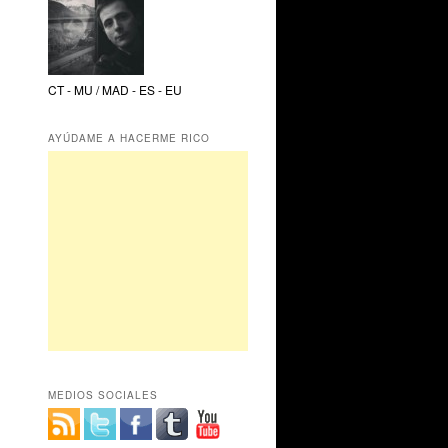
CT - MU / MAD - ES - EU
AYÚDAME A HACERME RICO
MEDIOS SOCIALES