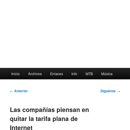
Menú
Inicio
Archivos
Enlaces
Info
MTB
Música
principal
Navegación
←
Anterior
Siguiente
→
de
entradas
Las compañías piensan en
quitar la tarifa plana de
Internet