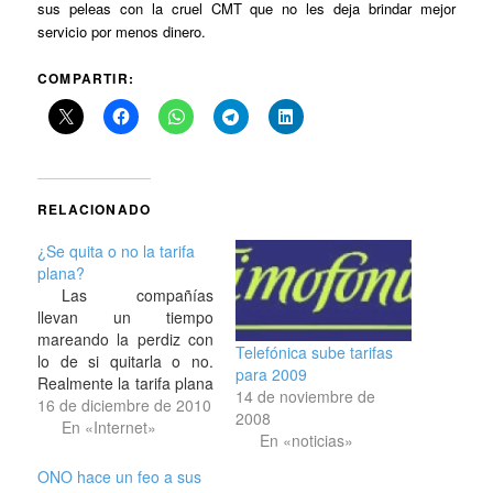
sus peleas con la cruel CMT que no les deja brindar mejor
servicio por menos dinero.
COMPARTIR:
RELACIONADO
¿Se quita o no la tarifa
plana?
Las compañías
llevan un tiempo
mareando la perdiz con
Telefónica sube tarifas
lo de si quitarla o no.
para 2009
Realmente la tarifa plana
14 de noviembre de
limitada que se quitará
16 de diciembre de 2010
2008
será la que se vende a
En «Internet»
En «noticias»
mayoristas, como por
ejemplo Telefónica
ONO hace un feo a sus