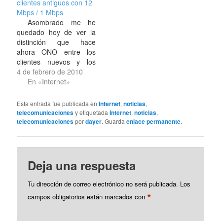
vende a otras
clientes antiguos con 12
compañías. Sin embargo
Mbps / 1 Mbps
en el verano desde
Asombrado me he
Telefónica hubo quien
quedado hoy de ver la
apostó por el…
distinción que hace
ahora ONO entre los
clientes nuevos y los
antiguos, con perjuicio
4 de febrero de 2010
para los antiguos lo cual
En «Internet»
ahora expondré. En
Bandaancha se ha
Esta entrada fue publicada en
Internet
,
noticias
,
tratado el tema y está el
telecomunicaciones
y etiquetada
Internet
,
noticias
,
asunto que arde y no es
telecomunicaciones
por
dayer
. Guarda
enlace permanente
.
para menos. Yo me he…
Deja una respuesta
Tu dirección de correo electrónico no será publicada.
Los
*
campos obligatorios están marcados con