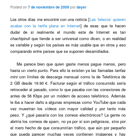
Posted on
7 de noviembre de 2009
por
dayer
Los otros días me encontré con una noticia [
Las ‘telecos’ quieren
acabar con la tarifa plana en Internet
] de esas que te hacen
dudar de si realmente el mundo este de Internet es tan
chachipiruli
que tiende a ser universal como dicen, o en realidad
es variable y según los países es más usable que en otros y eso
comparando entre países que se suponen desarrollados.
Me parece bien que quien gaste menos pague menos, pero
hasta un cierto punto. Para ello la existen ya las llamadas
tarifas
mini
con límites de descarga mensual como la de Telefónica de
2 GB desde 19.90 €. Facturar según el tráfico consumido sería
retroceder al pasado, como lo que pasaba con las conexiones de
antes de 56 Kbps por un módem de acceso telefónico. Además
le iba a hacer daño a algunas empresas como YouTube que cada
vez muestran los vídeos con mayor calidad y por tanto más
peso. Y ¿qué pasaría con los correos electrónicos? La gente no
abriría los correos de
spam
, no ya por si son peligrosos, sino por
el mero hecho de que consumirían tráfico, que aún por pequeño
que pueda parecer muchas veces contienen imágenes y hay