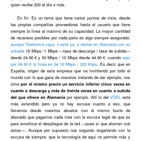
quien recibe 200 al día o más.
En fin. Es un tema que tiene varios puntos de vista, desde
las propias compañías proveedoras hasta el usuario que tiene
siempre la línea al máximo de su capacidad. La mayor cantidad
de racaneos posibles por cada parte es algo siempre asegurado,
aunque Telefónica vaya, o esté ya, a ofertar en Alemania con su
entrada
16 Mbps /1 Mbps —tasa de descarga / tasa de subida—
desde 24.90 € y 50 Mbps / 10 Mbps desde 44.90 €, cuando
aquí
por 44.90 € la línea es de 10 Mbps / 320 Kbps
. Es decir, que en
España, origen de esta empresa que va invirtiendo por todo el
mundo con lo que gana de nosotros tratando de dar ejemplo, nos
sirve
por el mismo precio un servicio inferior cinco veces en
cuanto a descarga y más de treinta veces en cuanto a subida
del que ofrece en Alemania
por ejemplo. Allí lo del
VDSL
está
más extendido pero ya no hay excusa cuanto a eso, que
llevamos desde nuestros abuelos con el mismo bucle de
abonado que pagamos cada mes con la excusa legal de que es
para amortizar el despliegue de la red —pues sí que ahorran mal
estos—. Aunque por supuesto nos seguirán engañando con la
excusa de siempre, que la tecnología de aquí no permite más y