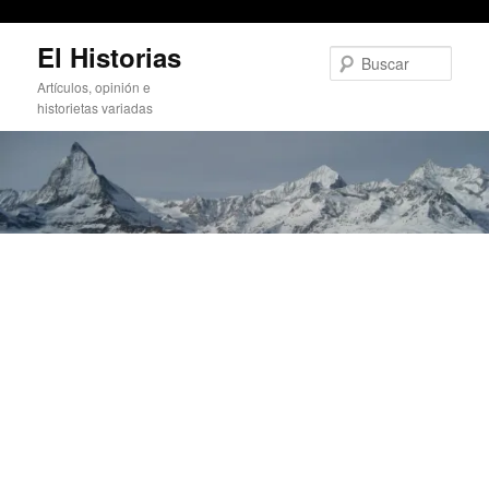
Las compañías piensan en quitar la tarifa plana de Internet
Ir
El Historias
al
Busc
contenido
Artículos, opinión e
principal
historietas variadas