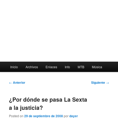
Menú
Inicio
Archivos
Enlaces
Info
MTB
Música
principal
Navegación
←
Anterior
Siguiente
→
de
entradas
¿Por dónde se pasa La Sexta
a la justicia?
Posted on
29 de septiembre de 2008
por
dayer