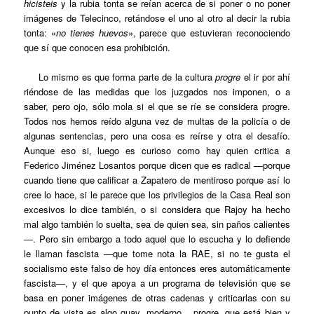
hicisteis
y la rubia tonta se reían acerca de si poner o no poner
imágenes de Telecinco, retándose el uno al otro
al decir la rubia
tonta: «
no tienes huevos
», parece que estuvieran reconociendo
que sí que conocen esa prohibición.
Lo mismo es que forma parte de la cultura
progre
el ir por ahí
riéndose de las medidas que los juzgados nos imponen, o a
saber, pero ojo, sólo mola si el que se ríe se considera progre.
Todos nos hemos reído alguna vez de multas de la policía o de
algunas sentencias, pero una cosa es reírse y otra el desafío.
Aunque eso si, luego es curioso como hay quien critica a
Federico Jiménez Losantos porque dicen que es radical —porque
cuando tiene que calificar a Zapatero de mentiroso porque así lo
cree lo hace, si le parece que los privilegios de la Casa Real son
excesivos lo dice también, o si considera que Rajoy ha hecho
mal algo también lo suelta, sea de quien sea, sin paños calientes
—. Pero sin embargo a todo aquel que lo escucha y lo defiende
le llaman fascista —que tome nota la RAE, si no te gusta el
socialismo este falso de hoy día entonces eres automáticamente
fascista—, y el que apoya a un programa de televisión que se
basa en poner imágenes de otras cadenas y criticarlas con su
punto de vista es algo guay, moderno,.. progre, que está bien y