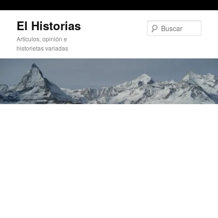
¿Por dónde se pasa La Sexta a la justicia?
Ir
El Historias
al
Busc
contenido
Artículos, opinión e
principal
historietas variadas