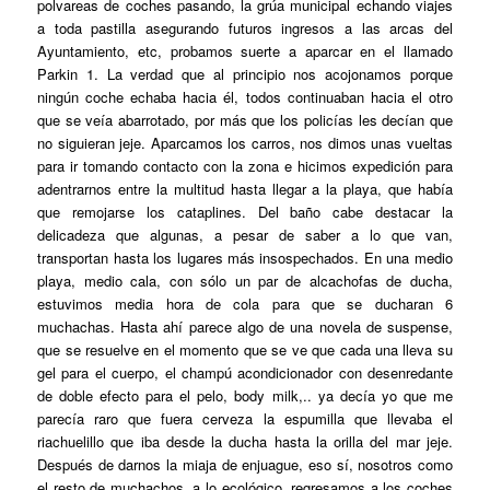
polvareas de coches pasando, la grúa municipal echando viajes
a toda pastilla asegurando futuros ingresos a las arcas del
Ayuntamiento, etc, probamos suerte a aparcar en el llamado
Parkin 1. La verdad que al principio nos acojonamos porque
ningún coche echaba hacia él, todos continuaban hacia el otro
que se veía abarrotado, por más que los policías les decían que
no siguieran jeje. Aparcamos los carros, nos dimos unas vueltas
para ir tomando contacto con la zona e hicimos expedición para
adentrarnos entre la multitud hasta llegar a la playa, que había
que remojarse los cataplines. Del baño cabe destacar la
delicadeza que algunas, a pesar de saber a lo que van,
transportan hasta los lugares más insospechados. En una medio
playa, medio cala, con sólo un par de alcachofas de ducha,
estuvimos media hora de cola para que se ducharan 6
muchachas. Hasta ahí parece algo de una novela de suspense,
que se resuelve en el momento que se ve que cada una lleva su
gel para el cuerpo, el champú acondicionador con desenredante
de doble efecto para el pelo, body milk,.. ya decía yo que me
parecía raro que fuera cerveza la espumilla que llevaba el
riachuelillo que iba desde la ducha hasta la orilla del mar jeje.
Después de darnos la miaja de enjuague, eso sí, nosotros como
el resto de muchachos, a lo ecológico, regresamos a los coches