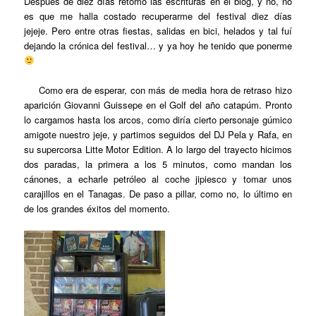
Después de diez días retomo las escrituras en el blog, y no, no
es que me halla costado recuperarme del festival diez días
jejeje. Pero entre otras fiestas, salidas en bici, helados y tal fuí
dejando la crónica del festival… y ya hoy he tenido que ponerme
Como era de esperar, con más de media hora de retraso hizo
aparición Giovanni Guissepe en el Golf del año catapúm. Pronto
lo cargamos hasta los arcos, como diría cierto personaje gúmico
amigote nuestro jeje, y partimos seguidos del DJ Pela y Rafa, en
su supercorsa Litte Motor Edition. A lo largo del trayecto hicimos
dos paradas, la primera a los 5 minutos, como mandan los
cánones, a echarle petróleo al coche jipiesco y tomar unos
carajillos en el Tanagas. De paso a pillar, como no, lo último en
de los grandes éxitos del momento.