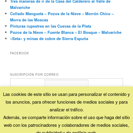
Tres maneras de ir de la Casa del Calderero al Valle de
Malvariche
Collado Mangueta – Pozos de la Nieve – Morrón Chico –
Morra de las Moscas
Pinturas rupestres en las Cuevas de la Plata
Pozos de la Nieve – Fuente Blanca – El Bosque – Malvariche
«Seta» y minas de cobre de Sierra Espuña
FACEBOOK
SUSCRIPCIÓN POR CORREO
Las cookies de este sitio se usan para personalizar el contenido y
los anuncios, para ofrecer funciones de medios sociales y para
Proporcionado por
FeedBurner
analizar el tráfico.
Además, se comparte información sobre el uso que haga del sitio
web con los patrocinadores y colaboradores de medios sociales,
Esta obra está bajo una
licencia Creative Commons (Reconocimiento - No
comercial - Compartir igual)
.
de publicidad y de análisis web.