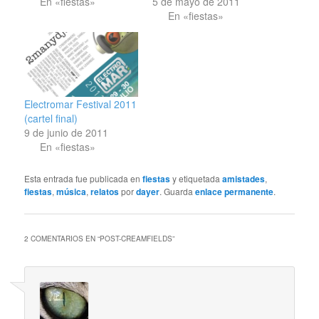
En «fiestas»
5 de mayo de 2011
En «fiestas»
Electromar Festival 2011
(cartel final)
9 de junio de 2011
En «fiestas»
Esta entrada fue publicada en
fiestas
y etiquetada
amistades
,
fiestas
,
música
,
relatos
por
dayer
. Guarda
enlace permanente
.
2 COMENTARIOS EN “
POST-CREAMFIELDS
”