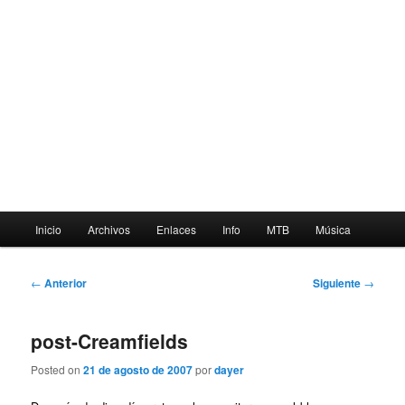
Menú
Inicio
Archivos
Enlaces
Info
MTB
Música
principal
Navegación
←
Anterior
Siguiente
→
de
entradas
post-Creamfields
Posted on
21 de agosto de 2007
por
dayer