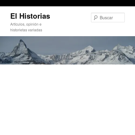
post-Creamfields
Ir
El Historias
al
Busc
contenido
Artículos, opinión e
principal
historietas variadas