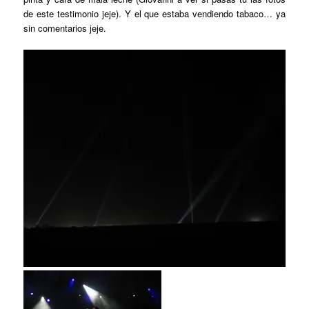
de este testimonio jeje). Y el que estaba vendiendo tabaco… ya
sin comentarios jeje.