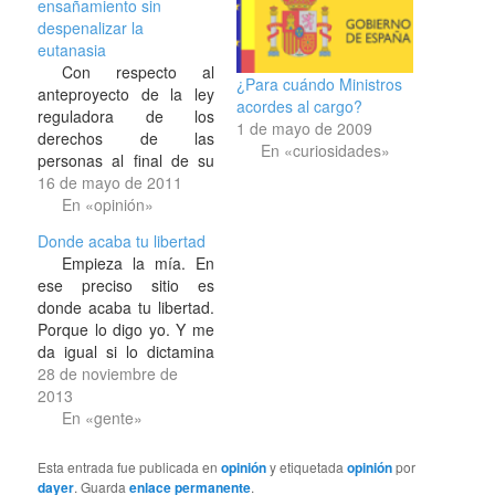
ensañamiento sin
despenalizar la
eutanasia
Con respecto al
¿Para cuándo Ministros
anteproyecto de la ley
acordes al cargo?
reguladora de los
1 de mayo de 2009
derechos de las
En «curiosidades»
personas al final de su
vida, aprobado el
16 de mayo de 2011
pasado viernes por el
En «opinión»
Consejo de Ministros, la
Donde acaba tu libertad
Ministra Pajín hizo
Empieza la mía. En
algunas
ese preciso sitio es
puntualizaciones. Según
donde acaba tu libertad.
esta eminencia de la
Porque lo digo yo. Y me
medicina, sin haber
da igual si lo dictamina
estudiado nada
un juez —mangoneado
28 de noviembre de
relacionado con ella
o no por el poder político
2013
pero puesta a…
—, un mediador, el
En «gente»
patriarca o incluso mi
santa madre. Si mañana
Esta entrada fue publicada en
opinión
y etiquetada
opinión
por
te coloco en la portada
dayer
. Guarda
enlace permanente
.