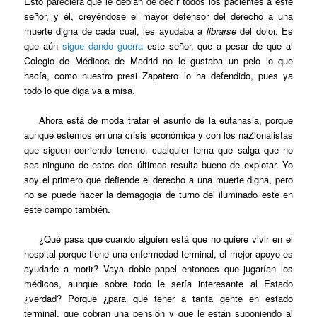
Esto pareciera que le debian de decir todos los pacientes a este
señor, y él, creyéndose el mayor defensor del derecho a una
muerte digna de cada cual, les ayudaba a
librarse
del dolor. Es
que aún
sigue dando guerra
este señor, que a pesar de que al
Colegio de Médicos de Madrid no le gustaba un pelo lo que
hacía, como nuestro presi Zapatero lo ha defendido, pues ya
todo lo que diga va a misa.
Ahora está de moda tratar el asunto de la eutanasia, porque
aunque estemos en una crisis económica y con los naZionalistas
que siguen corriendo terreno, cualquier tema que salga que no
sea ninguno de estos dos últimos resulta bueno de explotar. Yo
soy el primero que defiende el derecho a una muerte digna, pero
no se puede hacer la demagogia de turno del iluminado este en
este campo también.
¿Qué pasa que cuando alguien está que no quiere vivir en el
hospital porque tiene una enfermedad terminal, el mejor apoyo es
ayudarle a morir? Vaya doble papel entonces que jugarían los
médicos, aunque sobre todo le sería interesante al Estado
¿verdad? Porque ¿para qué tener a tanta gente en estado
terminal, que cobran una pensión y que le están suponiendo al