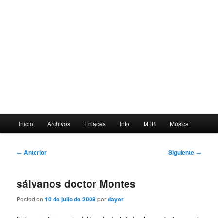
Menú
Inicio
Archivos
Enlaces
Info
MTB
Música
principal
Navegación
←
Anterior
Siguiente
→
de
entradas
sálvanos doctor Montes
Posted on
10 de julio de 2008
por
dayer