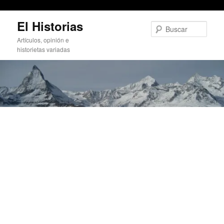
sálvanos doctor Montes
Ir
El Historias
al
Busc
contenido
Artículos, opinión e
principal
historietas variadas