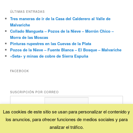
ÚLTIMAS ENTRADAS
Tres maneras de ir de la Casa del Calderero al Valle de
Malvariche
Collado Mangueta – Pozos de la Nieve – Morrón Chico –
Morra de las Moscas
Pinturas rupestres en las Cuevas de la Plata
Pozos de la Nieve – Fuente Blanca – El Bosque – Malvariche
«Seta» y minas de cobre de Sierra Espuña
FACEBOOK
SUSCRIPCIÓN POR CORREO
Las cookies de este sitio se usan para personalizar el contenido y
los anuncios, para ofrecer funciones de medios sociales y para
Proporcionado por
FeedBurner
analizar el tráfico.