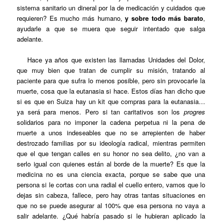
sistema sanitario un dineral por la de medicación y cuidados que
requieren? Es mucho más humano,
y sobre todo más barato
,
ayudarle a que se muera
que seguir intentado que salga
adelante.
Hace ya años que existen las llamadas Unidades del Dolor,
que muy bien que tratan de cumplir su misión, tratando al
paciente para que sufra lo menos posible, pero sin provocarle la
muerte, cosa que la eutanasia si hace. Estos días han dicho que
si es que en Suiza hay un kit que compras para la eutanasia…
ya será para menos. Pero si tan caritativos son los
progres
solidarios para no imponer la cadena perpetua ni la pena de
muerte a unos indeseables que no se arrepienten de haber
destrozado familias por su ideología radical, mientras permiten
que el que tengan calles en su honor no sea delito, ¿no van a
serlo igual con quienes están al borde de la muerte? Es que la
medicina no es una ciencia exacta, porque se sabe que una
persona si le cortas con una radial el cuello entero, vamos que lo
dejas sin cabeza, fallece, pero hay otras tantas situaciones en
que no se puede asegurar al 100% que esa persona no vaya a
salir adelante. ¿Qué habría pasado si le hubieran aplicado la