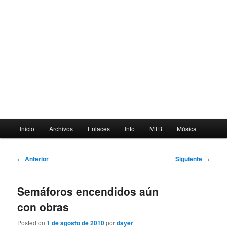
Menú
Inicio
Archivos
Enlaces
Info
MTB
Música
principal
Navegación
←
Anterior
Siguiente
→
de
entradas
Semáforos encendidos aún
con obras
Posted on
1 de agosto de 2010
por
dayer