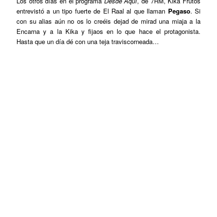
Los otros días en el programa
Desde Aquí
, de 7RM, Kika Frutos
entrevistó a un tipo fuerte de El Raal al que llaman
Pegaso
. Si
con su alias aún no os lo creéis dejad de mirad una miaja a la
Encarna y a la Kika y fijaos en lo que hace el protagonista.
Hasta que un día dé con una teja traviscorneada…