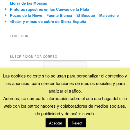
Morra de las Moscas
Pinturas rupestres en las Cuevas de la Plata
Pozos de la Nieve – Fuente Blanca – El Bosque – Malvariche
«Seta» y minas de cobre de Sierra Espuña
FACEBOOK
SUSCRIPCIÓN POR CORREO
Las cookies de este sitio se usan para personalizar el contenido y
los anuncios, para ofrecer funciones de medios sociales y para
Proporcionado por
FeedBurner
analizar el tráfico.
Además, se comparte información sobre el uso que haga del sitio
web con los patrocinadores y colaboradores de medios sociales,
Esta obra está bajo una
licencia Creative Commons (Reconocimiento - No
de publicidad y de análisis web.
comercial - Compartir igual)
.
Funciona gracias a WordPress
Aceptar
Reject