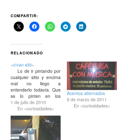
COMPARTIR:
RELACIONADO
«v!van elló»
Lo de ir pintando por
cualquier sitio y encima
mal no llego a
entenderlo todavía. Que
Acentos alternados
se lo pinten en los
9 de marzo de 2011
cataplines, porque vaya
1 de julio de 2010
En «curiosidades»
cartel de bienvenida han
En «curiosidades»
dejado para quien se
asome a estribor en los
cruceros que entran al
puerto. Si ya lo dijo El
Gallo: «hay gente pa…