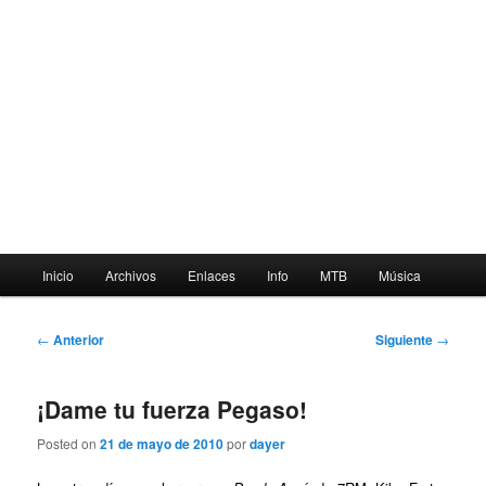
Menú
Inicio
Archivos
Enlaces
Info
MTB
Música
principal
Navegación
←
Anterior
Siguiente
→
de
entradas
¡Dame tu fuerza Pegaso!
Posted on
21 de mayo de 2010
por
dayer