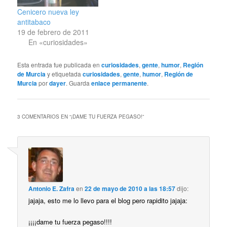
Cenicero nueva ley
antitabaco
19 de febrero de 2011
En «curiosidades»
Esta entrada fue publicada en
curiosidades
,
gente
,
humor
,
Región
de Murcia
y etiquetada
curiosidades
,
gente
,
humor
,
Región de
Murcia
por
dayer
. Guarda
enlace permanente
.
3 COMENTARIOS EN “
¡DAME TU FUERZA PEGASO!
”
Antonio E. Zafra
en
22 de mayo de 2010 a las 18:57
dijo:
jajaja, esto me lo llevo para el blog pero rapidito jajaja:
¡¡¡¡dame tu fuerza pegaso!!!!