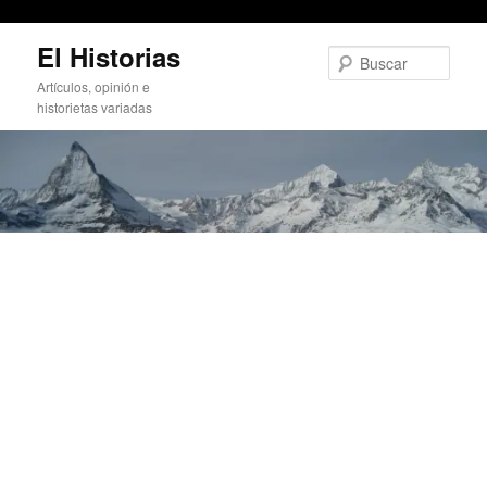
¡Dame tu fuerza Pegaso!
Ir
El Historias
al
Busc
contenido
Artículos, opinión e
principal
historietas variadas