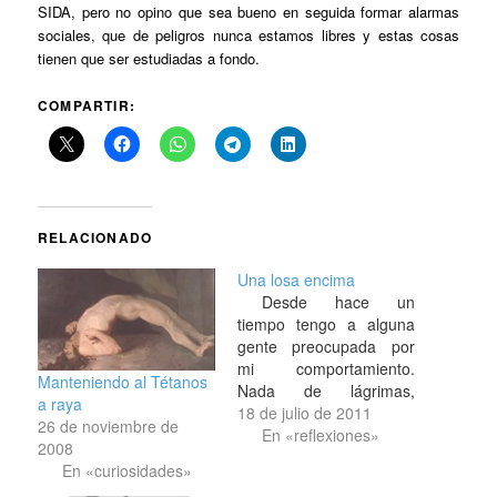
SIDA, pero no opino que sea bueno en seguida formar alarmas
sociales, que de peligros nunca estamos libres y estas cosas
tienen que ser estudiadas a fondo.
COMPARTIR:
RELACIONADO
Una losa encima
Desde hace un
tiempo tengo a alguna
gente preocupada por
mi comportamiento.
Manteniendo al Tétanos
Nada de lágrimas,
a raya
depresiones ni
18 de julio de 2011
26 de noviembre de
amenazas; que nadie se
En «reflexiones»
2008
altere. Sin embargo por
En «curiosidades»
mi forma de ser me