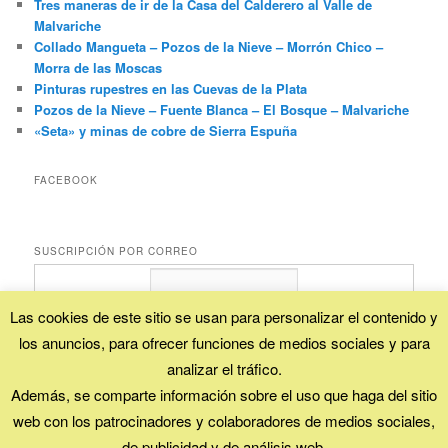
Tres maneras de ir de la Casa del Calderero al Valle de
Malvariche
Collado Mangueta – Pozos de la Nieve – Morrón Chico –
Morra de las Moscas
Pinturas rupestres en las Cuevas de la Plata
Pozos de la Nieve – Fuente Blanca – El Bosque – Malvariche
«Seta» y minas de cobre de Sierra Espuña
FACEBOOK
SUSCRIPCIÓN POR CORREO
Las cookies de este sitio se usan para personalizar el contenido y
los anuncios, para ofrecer funciones de medios sociales y para
Proporcionado por
FeedBurner
analizar el tráfico.
Además, se comparte información sobre el uso que haga del sitio
web con los patrocinadores y colaboradores de medios sociales,
Esta obra está bajo una
licencia Creative Commons (Reconocimiento - No
de publicidad y de análisis web.
comercial - Compartir igual)
.