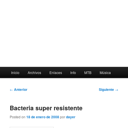
Menú
Inicio
Archivos
Enlaces
Info
MTB
Música
principal
Navegación
←
Anterior
Siguiente
→
de
entradas
Bacteria super resistente
Posted on
18 de enero de 2008
por
dayer