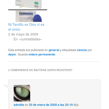
afecta en gran medida la
ausencia de tener una
losa encima. Cuestión
de estudios o de
trabajos principalmente.
Ni Tamiflu es Dios ni es
Consecuencias de…
el único
2 de mayo de 2009
En «curiosidades»
Esta entrada fue publicada en
general
y etiquetada
ciencia
por
dayer
. Guarda
enlace permanente
.
2 COMENTARIOS EN “
BACTERIA SUPER RESISTENTE
”
adrelita
en
20 de enero de 2008 a las 20:19
dijo: