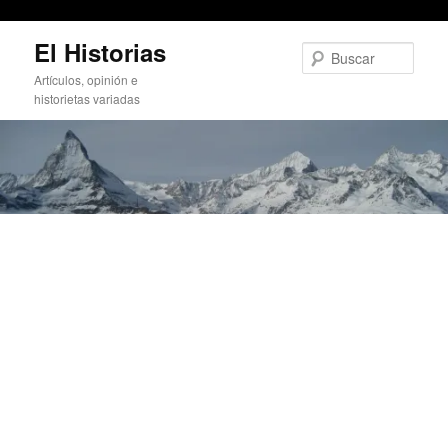
Bacteria super resistente
Ir
El Historias
al
Busc
contenido
Artículos, opinión e
principal
historietas variadas