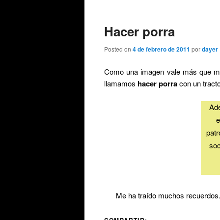
de
entradas
Hacer porra
Posted on
4 de febrero de 2011
por
dayer
Como una imagen vale más que mil
llamamos
hacer porra
con un tracto
Me ha traído muchos recuerdos
COMPARTIR: