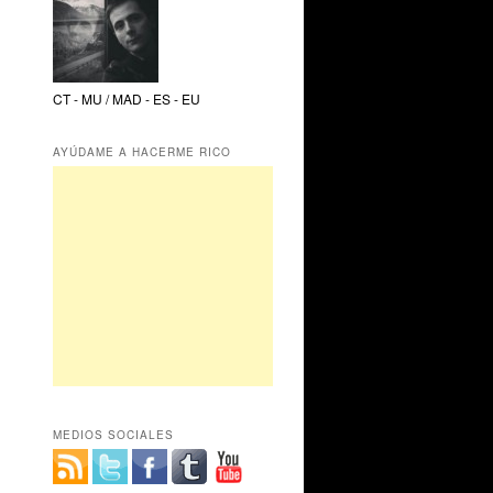
CT - MU / MAD - ES - EU
AYÚDAME A HACERME RICO
MEDIOS SOCIALES