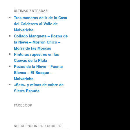
ÚLTIMAS ENTRADAS
Tres maneras de ir de la Casa
del Calderero al Valle de
Malvariche
Collado Mangueta – Pozos de
la Nieve – Morrón Chico –
Morra de las Moscas
Pinturas rupestres en las
Cuevas de la Plata
Pozos de la Nieve – Fuente
Blanca – El Bosque –
Malvariche
«Seta» y minas de cobre de
Sierra Espuña
FACEBOOK
SUSCRIPCIÓN POR CORREO