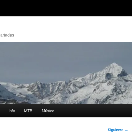
variadas
Info
MTB
Música
Siguiente
→