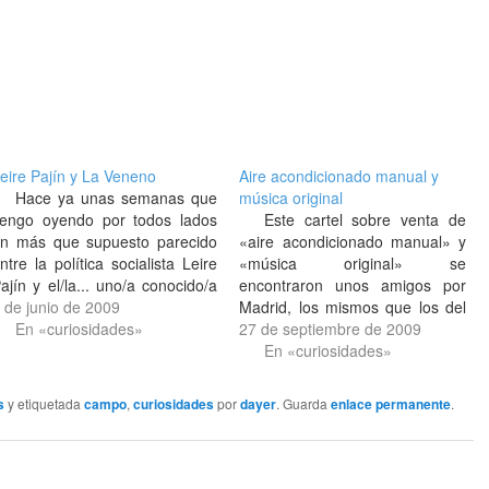
eire Pajín y La Veneno
Aire acondicionado manual y
Hace ya unas semanas que
música original
engo oyendo por todos lados
Este cartel sobre venta de
n más que supuesto parecido
«aire acondicionado manual» y
ntre la política socialista Leire
«música original» se
ajín y el/la... uno/a conocido/a
encontraron unos amigos por
omo La Veneno, éste/a que
 de junio de 2009
Madrid, los mismos que los del
ace unos años hizo famoso/a
En «curiosidades»
cartel de «clínica dermatología
27 de septiembre de 2009
epe Navarro en Esta noche
venéreas», alrededor de una
En «curiosidades»
ruzamos el mississippi. Me
iglesia cuyo nombre no
ondría a hacer un análisis de…
recuerdan. Al margen de lo
s
y etiquetada
campo
,
curiosidades
por
dayer
. Guarda
enlace permanente
.
anecdótico que pueda resultar
un anuncio de venta de música
original…