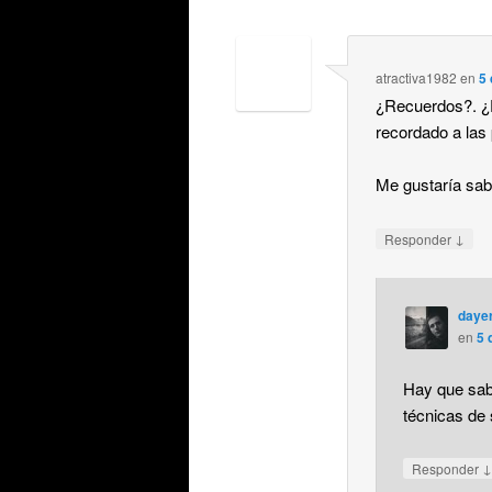
atractiva1982
en
5 
¿Recuerdos?. ¿E
recordado a las
Me gustaría sab
↓
Responder
daye
en
5 
Hay que sabe
técnicas de
↓
Responder