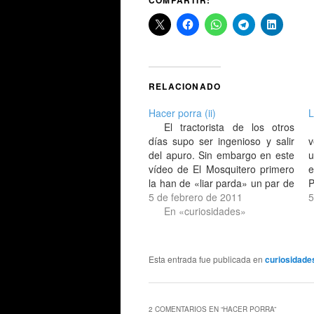
RELACIONADO
Hacer porra (ii)
L
El tractorista de los otros
días supo ser ingenioso y salir
v
del apuro. Sin embargo en este
u
vídeo de El Mosquitero primero
e
la han de «liar parda» un par de
P
indocumentados al volante
5 de febrero de 2011
c
5
hasta que llega uno con un
En «curiosidades»
h
vehículo más antiguo que los
P
otros juntos, pero no por ello…
c
p
Esta entrada fue publicada en
curiosidade
2 COMENTARIOS EN “
HACER PORRA
”