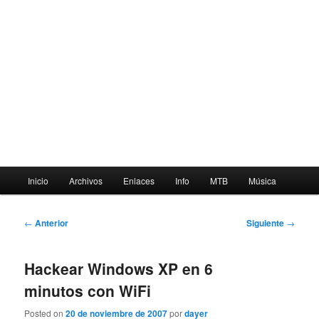
Menú
Inicio
Archivos
Enlaces
Info
MTB
Música
principal
Navegación
←
Anterior
Siguiente
→
de
entradas
Hackear Windows XP en 6
minutos con WiFi
Posted on
20 de noviembre de 2007
por
dayer