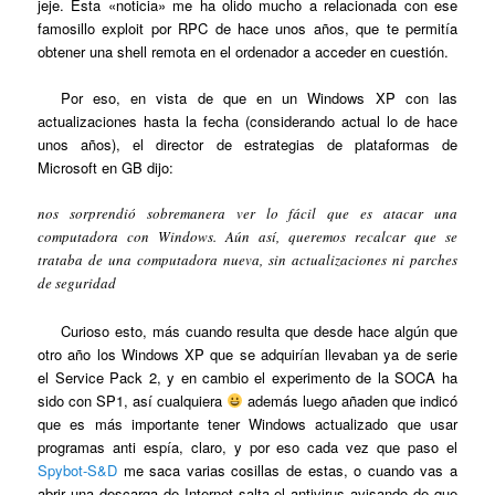
jeje. Esta «noticia» me ha olido mucho a relacionada con ese
famosillo exploit por RPC de hace unos años, que te permitía
obtener una shell remota en el ordenador a acceder en cuestión.
Por eso, en vista de que en un Windows XP con las
actualizaciones hasta la fecha (considerando actual lo de hace
unos años), el director de estrategias de plataformas de
Microsoft en GB dijo:
nos sorprendió sobremanera ver lo fácil que es atacar una
computadora con Windows. Aún así, queremos recalcar que se
trataba de una computadora nueva, sin actualizaciones ni parches
de seguridad
Curioso esto, más cuando resulta que desde hace algún que
otro año los Windows XP que se adquirían llevaban ya de serie
el Service Pack 2, y en cambio el experimento de la SOCA ha
sido con SP1, así cualquiera
además luego añaden que indicó
que es más importante tener Windows actualizado que usar
programas anti espía, claro, y por eso cada vez que paso el
Spybot-S&D
me saca varias cosillas de estas, o cuando vas a
abrir una descarga de Internet salta el antivirus avisando de que