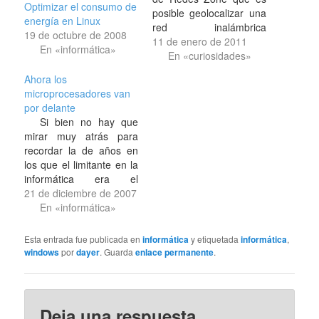
Optimizar el consumo de
posible geolocalizar una
energía en Linux
red inalámbrica
19 de octubre de 2008
mediante la dirección
11 de enero de 2011
En «informática»
MAC inalámbrica. Es
En «curiosidades»
decir, que hay una web
Ahora los
en inglés y otra versión
microprocesadores van
en español en las que
por delante
introduciendo el BSSID
Si bien no hay que
de una red inalámbrica
mirar muy atrás para
se puede obtener…
recordar la de años en
los que el limitante en la
informática era el
microprocesador, con un
21 de diciembre de 2007
juego que iba despacio,
En «informática»
el Windows que tardaba
siglos en arrancar (aún
Esta entrada fue publicada en
informática
y etiquetada
informática
,
hoy día pasa en cuanto
windows
por
dayer
. Guarda
enlace permanente
.
se le instalan cuatro
cosuchas),.. También
en…
Deja una respuesta