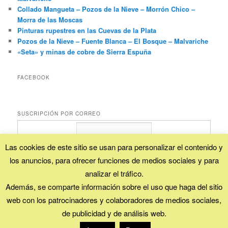
Collado Mangueta – Pozos de la Nieve – Morrón Chico –
Morra de las Moscas
Pinturas rupestres en las Cuevas de la Plata
Pozos de la Nieve – Fuente Blanca – El Bosque – Malvariche
«Seta» y minas de cobre de Sierra Espuña
FACEBOOK
SUSCRIPCIÓN POR CORREO
Las cookies de este sitio se usan para personalizar el contenido y
los anuncios, para ofrecer funciones de medios sociales y para
Proporcionado por
FeedBurner
analizar el tráfico.
Además, se comparte información sobre el uso que haga del sitio
web con los patrocinadores y colaboradores de medios sociales,
Esta obra está bajo una
licencia Creative Commons (Reconocimiento - No
de publicidad y de análisis web.
comercial - Compartir igual)
.
Funciona gracias a WordPress