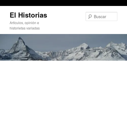
Hackear Windows XP en 6 minutos con WiFi
Ir
El Historias
al
Busc
contenido
Artículos, opinión e
principal
historietas variadas