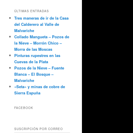
ÚLTIMAS ENTRADAS
Tres maneras de ir de la Casa
del Calderero al Valle de
Malvariche
Collado Mangueta – Pozos de
la Nieve – Morrón Chico –
Morra de las Moscas
Pinturas rupestres en las
Cuevas de la Plata
Pozos de la Nieve – Fuente
Blanca – El Bosque –
Malvariche
«Seta» y minas de cobre de
Sierra Espuña
FACEBOOK
SUSCRIPCIÓN POR CORREO