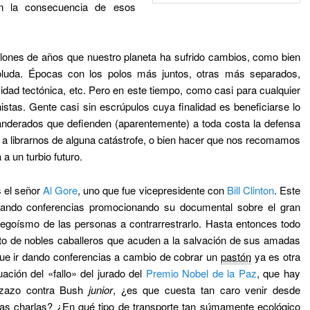
en la consecuencia de esos
llones de años que nuestro planeta ha sufrido cambios, como bien
uda. Épocas con los polos más juntos, otras más separados,
vidad tectónica, etc. Pero en este tiempo, como casi para cualquier
nistas. Gente casi sin escrúpulos cuya finalidad es beneficiarse lo
nderados que defienden (aparentemente) a toda costa la defensa
 a librarnos de alguna catástrofe, o bien hacer que nos recomamos
a un turbio futuro.
s el señor
Al Gore
, uno que fue vicepresidente con
Bill Clinton
. Este
dando conferencias promocionando su documental sobre el gran
 egoísmo de las personas a contrarrestrarlo. Hasta entonces todo
to de nobles caballeros que acuden a la salvación de sus amadas
rque ir dando conferencias a cambio de cobrar un
pastón
ya es otra
uación del «fallo» del jurado del
Premio Nobel de la Paz
, que hay
azazo contra Bush
junior
, ¿es que cuesta tan caro venir desde
s charlas? ¿En qué tipo de transporte tan súmamente ecológico