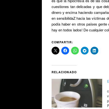
es que la hipocresía es de las cos
cuestiones tan delicadas y que deb
dinero y encima haciendo campaña p
en sensibilidaZ hacia las víctimas d
podía haber en otros países gente 
hay en todos lados! De cualquier col
COMPARTIR:
RELACIONADO
E
c
v