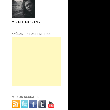
CT - MU / MAD - ES - EU
AYÚDAME A HACERME RICO
MEDIOS SOCIALES