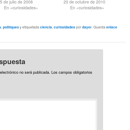
rograma del mundo. Me sonó
5 de julio de 2008
web e incluso galería de vídeos
20 de octubre de 2010
a palabras muy mayores,
En «curiosidades»
[todo en holandés]. Ésta va
En «curiosidades»
puesto que eso sonaba a
colocando los adoquines como
rograma de entre todos los
quien extiende una alfombra,
rogramas, ya no sólo del tema
con la ayuda de…
s
,
politiqueo
y etiquetada
ciencia
,
curiosidades
por
dayer
. Guarda
enlace
ráfico.…
espuesta
 electrónico no será publicada.
Los campos obligatorios