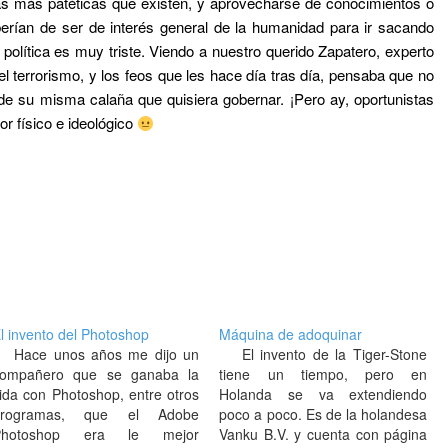
as más patéticas que existen, y aprovecharse de conocimientos o
erían de ser de interés general de la humanidad para ir sacando
olítica es muy triste. Viendo a nuestro querido Zapatero, experto
el terrorismo, y los feos que les hace día tras día, pensaba que no
de su misma calaña que quisiera gobernar. ¡Pero ay, oportunistas
or físico e ideológico
l invento del Photoshop
Máquina de adoquinar
Hace unos años me dijo un
El invento de la Tiger-Stone
ompañero que se ganaba la
tiene un tiempo, pero en
ida con Photoshop, entre otros
Holanda se va extendiendo
programas, que el Adobe
poco a poco. Es de la holandesa
Photoshop era le mejor
Vanku B.V. y cuenta con página