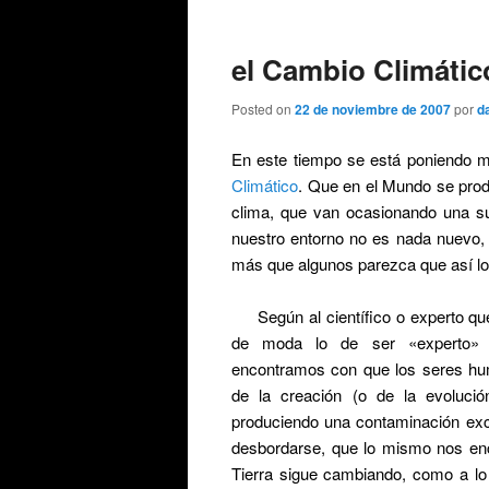
de
entradas
el Cambio Climático
Posted on
22 de noviembre de 2007
por
d
En este tiempo se está poniendo 
Climático
. Que en el Mundo se pro
clima, que van ocasionando una s
nuestro entorno no es nada nuevo, n
más que algunos parezca que así lo 
Según al científico o experto qu
de moda lo de ser «experto»
encontramos con que los seres hu
de la creación (o de la evolució
produciendo una contaminación ex
desbordarse, que lo mismo nos en
Tierra sigue cambiando, como a lo 