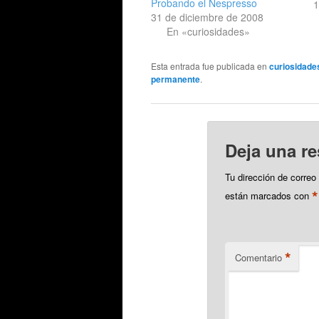
Probando el Nespresso
p
1
31 de diciembre de 2008
En «curiosidades»
p
p
Esta entrada fue publicada en
curiosidade
g
permanente
.
Deja una r
Tu dirección de correo
*
están marcados con
*
Comentario