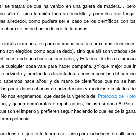
si se tratara de que ha venido en una galera de madera… pero
o sólo él, sino también toda su cuadrilla y parásitos que tenga,
gas alrededor, como pudiera ser el caso de los científicos con los
ta ahora se están haciendo por fin famosos.
o, ni más ni menos, es pura campaña para las próximas elecciones
o son elegidos como aquí (a dedo), sino que allí son votados (de
y tal, pues cada uno hace su campaña, y Estados Unidos es famoso
que cualquier cosa vale para hacer campaña. ¿Y qué mejor que ir
ue advierte y predice las devastadoras consecuencias del cambio
lo sabemos hace años, y de mano de científicos que no se han
das por ir dando charlas de advertencias y modelos simulados de
 No nos engañemos, que desde la vigencia del
Protocolo de Kioto
o, y ganen demócratas o republicanos, incluso si gana Al Gore,
ue son el imperio y prefieren seguir haciendo lo que les de la gana
imera potencia.
nidense, o que esto fuera a ser leido por ciudadanos de allí, pero