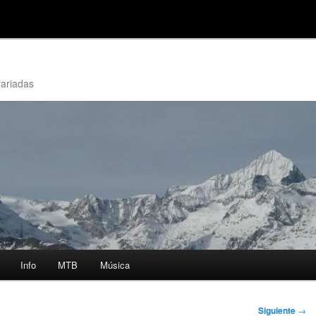
variadas
Info
MTB
Música
Siguiente
→