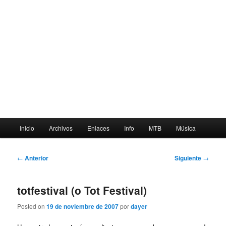
Menú
Inicio
Archivos
Enlaces
Info
MTB
Música
principal
Navegación
←
Anterior
Siguiente
→
de
entradas
totfestival (o Tot Festival)
Posted on
19 de noviembre de 2007
por
dayer