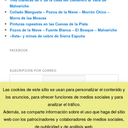
Malvariche
Collado Mangueta – Pozos de la Nieve – Morrón Chico –
Morra de las Moscas
Pinturas rupestres en las Cuevas de la Plata
Pozos de la Nieve – Fuente Blanca – El Bosque – Malvariche
«Seta» y minas de cobre de Sierra Espuña
FACEBOOK
SUSCRIPCIÓN POR CORREO
Las cookies de este sitio se usan para personalizar el contenido y
los anuncios, para ofrecer funciones de medios sociales y para
Proporcionado por
FeedBurner
analizar el tráfico.
Además, se comparte información sobre el uso que haga del sitio
web con los patrocinadores y colaboradores de medios sociales,
Esta obra está bajo una
licencia Creative Commons (Reconocimiento - No
comercial - Compartir igual)
.
de publicidad y de análisis web.