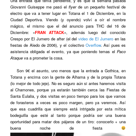
Una entrada que tenía pendiente, y es que la semana pasada
Giovanni Guiseppe me pasó el
flyer
de un pequeño festival de
electro que va a tener lugar en Totana el 1 de Diciembre, en la
Ciudad Deportiva. Viendo (y oyendo) volví a oír el nombre
mágico, el mismo que el del anuncio para THC del 16 de
Diciembre: «
FRAN ATTACK
«, además luego del conocido
Crespo por El Jumero de after (el del
video de El Jumero
en las
fiestas de Aledo de 2006), y el colectivo
Overflow
. Así pues es
asistencia obligada el evento, ya que poniendo temas el
Paco
Ataque
va a prometer la cosa.
Son 9€ el asunto, uno menos que la entrada a Gothica, en
Totana y encima con la gente de Alhama y de la propia Totana
(lo mejor de todo jeje). No es seguro aún si antes haremos visita
al Chamones, porque ya estarán también cerca las Fiestas de
Santa Eulalia, y dos visitas en poco tiempo para los que vamos
de forasteros a veces es poco margen, pero ya veremos. Así
que esa cuadrilla que siempre está intrigada por esta mítica
bodeguilla que esté al tanto porque podría ser una buena
oportunidad para matar dos pájaros de un tiro: conocerlo + una
buena noche de fiesta