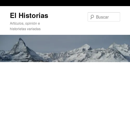
totfestival (o Tot Festival)
Ir
El Historias
al
Busc
contenido
Artículos, opinión e
principal
historietas variadas