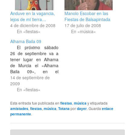
Anduve en la vagancia,
Manolo Escobar en las
lejos de mi tierra…
Fiestas de Balsapintada
4 de diciembre de 2008
17 de julio de 2008
En «fiestas»
En «música»
Alhama Baila 09
El próximo sábado
26 de septiembre va a
tener lugar en Alhama
de Murcia el «Alhama
Baila 09», en el
Complejo Deportivo del
14 de septiembre de
Guadalentín [ubicación a
2009
ojo aquí a la derecha].
En «fiestas»
Una noche dedicada a la
música al comienzo de
Esta entrada fue publicada en
fiestas
,
música
y etiquetada
las fiestas de Alhama
amistades
,
fiestas
,
música
,
Totana
por
dayer
. Guarda
enlace
con tres ambientes y dos
permanente
.
escenarios,…