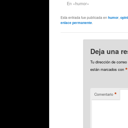
En «humor»
c
h
Esta entrada fue publicada en
humor
,
opin
enlace permanente
.
Deja una r
Tu dirección de correo
*
están marcados con
*
Comentario