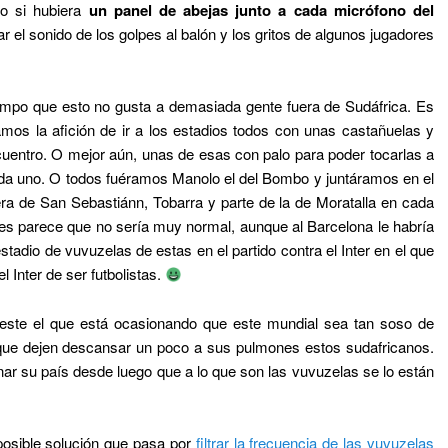
mo si hubiera
un panel de abejas junto a cada micrófono del
 el sonido de los golpes al balón y los gritos de algunos jugadores
mpo que esto no gusta a demasiada gente fuera de Sudáfrica. Es
mos la afición de ir a los estadios todos con unas castañuelas y
cuentro. O mejor aún, unas de esas con palo para poder tocarlas a
ada uno. O todos fuéramos Manolo el del Bombo y juntáramos en el
ra de San Sebastiánn, Tobarra y parte de la de Moratalla en cada
 parece que no sería muy normal, aunque al Barcelona le habría
 estadio de vuvuzelas de estas en el partido contra el Inter en el que
l Inter de ser futbolistas.
 este el que está ocasionando que este mundial sea tan soso de
que dejen descansar un poco a sus pulmones estos sudafricanos.
nar su país desde luego que a lo que son las vuvuzelas se lo están
posible solución que pasa por
filtrar la frecuencia de las vuvuzelas