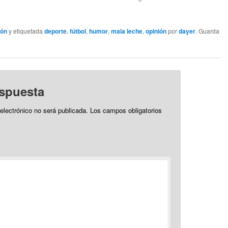
aída, precipitación, de nieve y
risillas y a esperar, lo que
ielo ya que por aquella zona es
tampoco me parece bien por…
común…
ión
y etiquetada
deporte
,
fútbol
,
humor
,
mala leche
,
opinión
por
dayer
. Guarda
espuesta
 electrónico no será publicada.
Los campos obligatorios