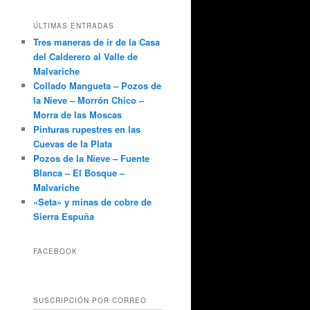
ÚLTIMAS ENTRADAS
Tres maneras de ir de la Casa
del Calderero al Valle de
Malvariche
Collado Mangueta – Pozos de
la Nieve – Morrón Chico –
Morra de las Moscas
Pinturas rupestres en las
Cuevas de la Plata
Pozos de la Nieve – Fuente
Blanca – El Bosque –
Malvariche
«Seta» y minas de cobre de
Sierra Espuña
FACEBOOK
SUSCRIPCIÓN POR CORREO