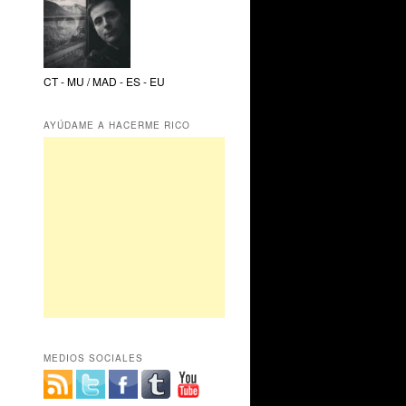
CT - MU / MAD - ES - EU
AYÚDAME A HACERME RICO
MEDIOS SOCIALES