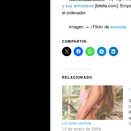
y sus armónicos
[bitelia.com]. Empe
el ordenador.
Imagen → >Flickr de
ssoosay
COMPARTIR:
RELACIONADO
«
q
c
d
a
La cosa cambia…
o
3
15 de enero de 2009
e