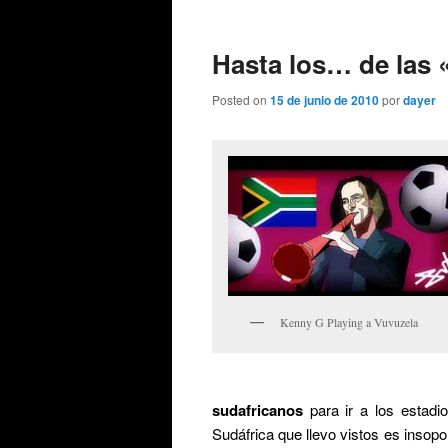
de
entradas
Hasta los… de las 
Posted on
15 de junio de 2010
por
dayer
Kenny G Playing a Vuvuzela
sudafricanos
para ir a los estadio
Sudáfrica que llevo vistos es insop