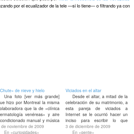
zando por el ecualizador de la tele —si lo tiene— o filtrando ya con
Chute» de nieve y hielo
Viciados en el altar
Una foto [ver más grande]
Desde el altar, a mitad de la
ue hizo por Montreal la misma
celebración de su matrimonio, a
olaboradora que la de «clínica
esta pareja de viciados a
ermatología venéreas» y aire
Internet se le ocurrió hacer un
condicionado manual y música
inciso para escribir lo que
riginal. Ya sé que «chute» está
 de noviembre de 2009
estaban haciendo en Facebook
3 de diciembre de 2009
scrito en francés y se refiere a
En «curiosidades»
y en Twitter. El cura pues unas
En «gente»