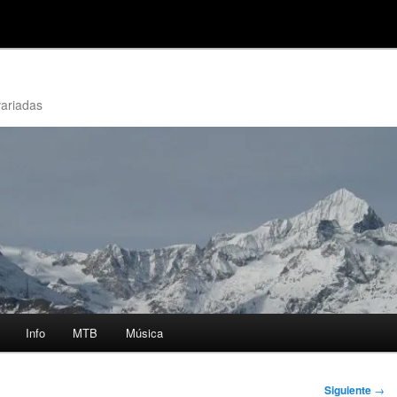
variadas
Info
MTB
Música
Siguiente
→