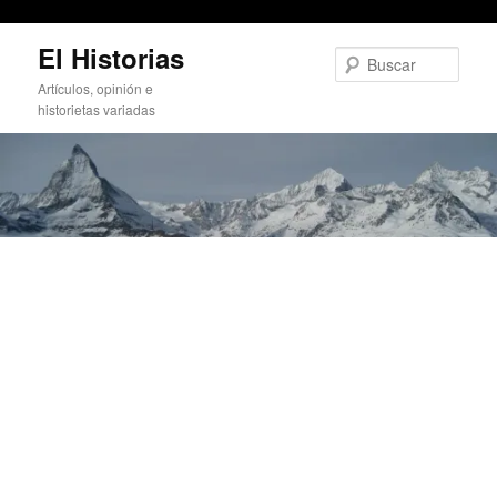
La casa más estrecha de Valencia
Ir
El Historias
al
Busc
contenido
Artículos, opinión e
principal
historietas variadas