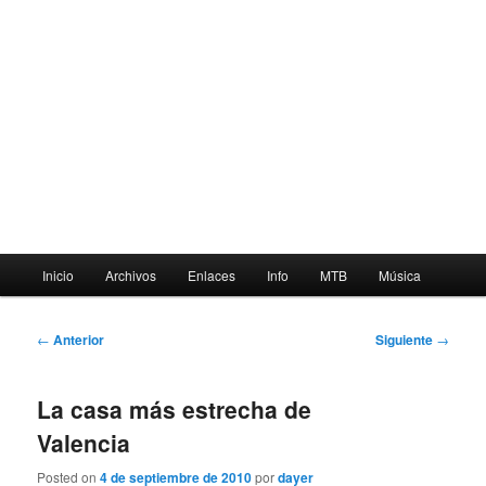
Menú
Inicio
Archivos
Enlaces
Info
MTB
Música
principal
Navegación
←
Anterior
Siguiente
→
de
entradas
La casa más estrecha de
Valencia
Posted on
4 de septiembre de 2010
por
dayer