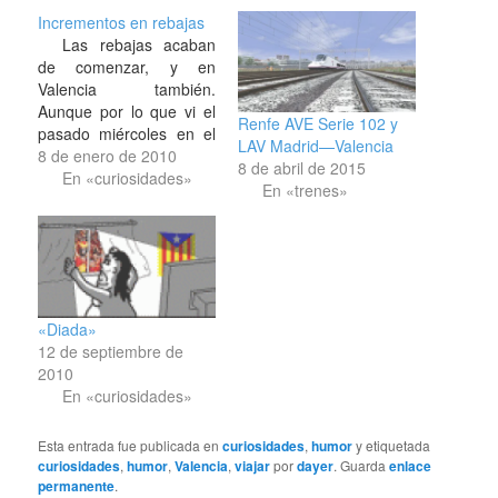
Incrementos en rebajas
Las rebajas acaban
de comenzar, y en
Valencia también.
Aunque por lo que vi el
Renfe AVE Serie 102 y
pasado miércoles en el
LAV Madrid—Valencia
escaparate de una de
8 de enero de 2010
8 de abril de 2015
las tiendas Camper de
En «curiosidades»
En «trenes»
dicha capital, tuviera mis
dudas. Quizás sea una
campaña más de
publicidad para estas
fechas. :-P
«Diada»
12 de septiembre de
2010
En «curiosidades»
Esta entrada fue publicada en
curiosidades
,
humor
y etiquetada
curiosidades
,
humor
,
Valencia
,
viajar
por
dayer
. Guarda
enlace
permanente
.