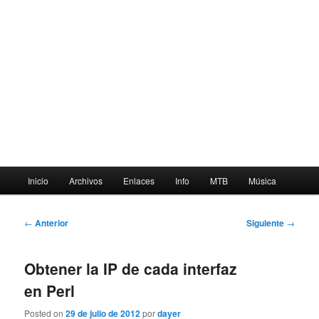
Menú
Inicio
Archivos
Enlaces
Info
MTB
Música
principal
Navegación
←
Anterior
Siguiente
→
de
entradas
Obtener la IP de cada interfaz
en Perl
Posted on
29 de julio de 2012
por
dayer