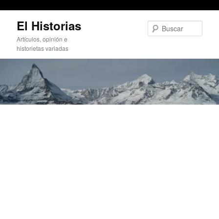
Obtener la IP de cada interfaz en Perl
Ir
El Historias
al
Busc
contenido
Artículos, opinión e
principal
historietas variadas