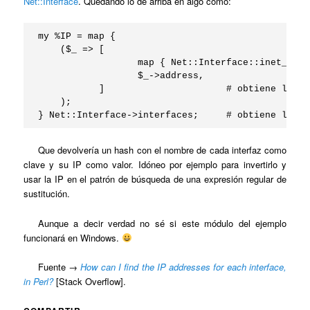
Net::Interface
. Quedando lo de arriba en algo como:
my %IP = map { 

    ($_ => [

                  map { Net::Interface::inet_ntoa
                  $_->address,

           ]                      # obtiene las d
    );

} Net::Interface->interfaces;     # obtiene las i
Que devolvería un hash con el nombre de cada interfaz como
clave y su IP como valor. Idóneo por ejemplo para invertirlo y
usar la IP en el patrón de búsqueda de una expresión regular de
sustitución.
Aunque a decir verdad no sé si este módulo del ejemplo
funcionará en Windows.
Fuente →
How can I find the IP addresses for each interface,
in Perl?
[Stack Overflow].