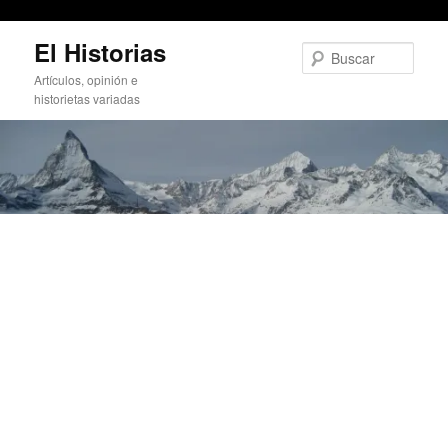
Pasta de dientes para el sangrado de nariz
Ir
El Historias
al
Busc
contenido
Artículos, opinión e
principal
historietas variadas