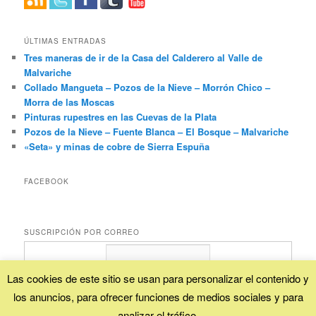
ÚLTIMAS ENTRADAS
Tres maneras de ir de la Casa del Calderero al Valle de
Malvariche
Collado Mangueta – Pozos de la Nieve – Morrón Chico –
Morra de las Moscas
Pinturas rupestres en las Cuevas de la Plata
Pozos de la Nieve – Fuente Blanca – El Bosque – Malvariche
«Seta» y minas de cobre de Sierra Espuña
FACEBOOK
SUSCRIPCIÓN POR CORREO
Las cookies de este sitio se usan para personalizar el contenido y
los anuncios, para ofrecer funciones de medios sociales y para
Proporcionado por
FeedBurner
analizar el tráfico.