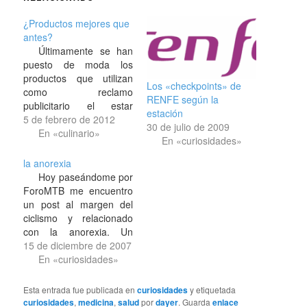
¿Productos mejores que
antes?
Últimamente se han
puesto de moda los
productos que utilizan
Los «checkpoints» de
como reclamo
RENFE según la
publicitario el estar
estación
hechos, supuestamente,
5 de febrero de 2012
30 de julio de 2009
de manera artesanal,
En «culinario»
En «curiosidades»
con materias primas
ecológicas, respetando
la anorexia
la receta original, el
Hoy paseándome por
medio ambiente, con un
ForoMTB me encuentro
mayor porcentaje de
un post al margen del
pureza y demás inventos
ciclismo y relacionado
de los expertos en
con la anorexia. Un
vender la moto. Y con
chaval justo manifestaba
15 de diciembre de 2007
tanto…
su descontento por la
En «curiosidades»
existencia de blogs y
fotologs que tratan sobre
Esta entrada fue publicada en
curiosidades
y etiquetada
la anorexia que los
curiosidades
,
medicina
,
salud
por
dayer
. Guarda
enlace