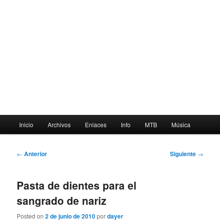
Menú
Inicio
Archivos
Enlaces
Info
MTB
Música
principal
Navegación
←
Anterior
Siguiente
→
de
entradas
Pasta de dientes para el
sangrado de nariz
Posted on
2 de junio de 2010
por
dayer