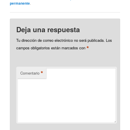
administradores de los
permanente
.
servidores tardan mucho
en contestar, así como la
gente que…
Deja una respuesta
Tu dirección de correo electrónico no será publicada.
Los
*
campos obligatorios están marcados con
*
Comentario