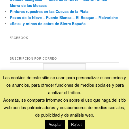
Morra de las Moscas
Pinturas rupestres en las Cuevas de la Plata
Pozos de la Nieve – Fuente Blanca – El Bosque – Malvariche
«Seta» y minas de cobre de Sierra Espuña
FACEBOOK
SUSCRIPCIÓN POR CORREO
Las cookies de este sitio se usan para personalizar el contenido y
los anuncios, para ofrecer funciones de medios sociales y para
Proporcionado por
FeedBurner
analizar el tráfico.
Además, se comparte información sobre el uso que haga del sitio
web con los patrocinadores y colaboradores de medios sociales,
Esta obra está bajo una
licencia Creative Commons (Reconocimiento - No
comercial - Compartir igual)
.
de publicidad y de análisis web.
Funciona gracias a WordPress
Aceptar
Reject