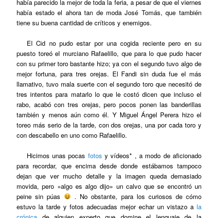
había parecido la mejor de toda la feria, a pesar de que el viernes
había estado el ahora tan de moda José Tomás, que también
tiene su buena cantidad de críticos y enemigos.
El Cid no pudo estar por una cogida reciente pero en su
puesto toreó el murciano Rafaelillo, que para lo que pudo hacer
con su primer toro bastante hizo; ya con el segundo tuvo algo de
mejor fortuna, para tres orejas. El Fandi sin duda fue el más
llamativo, tuvo mala suerte con el segundo toro que necesitó de
tres intentos para matarlo lo que le costó dicen que incluso el
rabo, acabó con tres orejas, pero pocos ponen las banderillas
también y menos aún como él. Y Miguel Ángel Perera hizo el
toreo más serio de la tarde, con dos orejas, una por cada toro y
con descabello en uno como Rafaelillo.
Hicimos unas pocas
fotos
y vídeos* , a modo de aficionado
para recordar, que encima desde donde estábamos tampoco
dejan que ver mucho detalle y la imagen queda demasiado
movida, pero «algo es algo dijo» un calvo que se encontró un
peine sin púas
. No obstante, para los curiosos de cómo
estuvo la tarde y fotos adecuadas mejor echar un vistazo a
la
crónica
de alguien experto que domine el lenguaje de la