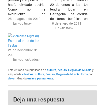
había olvidado decirlo.
22 de enero a las 16h
Como no me
tendrá lugar en
avergüenzo en
Cartagena una corrida
reconocer, del mundo de
25 de agosto de 2010
de toros benéfica en
la tauromaquia
En «cultura»
homenaje al paisano y
16 de enero de 2011
desconozco mucho,
matador de toros José
En «fiestas»
pero en la feria murciana
Ortega Cano. Reses de
del año pasado fuimos a
la ganadería sevillana
Estate al tanto de las
la corrida de Rafaelillo,
del propio Ortega
fiestas
El Fandi y Miguel Ángel
Cano, Yerbabuena, para
21 de noviembre de
Perera y nos lo pasamos
los matadores de toros
2009
bastante…
Francisco Ruiz Miguel,
En «curiosidades»
Jesulín de Ubrique,
Francisco…
Esta entrada fue publicada en
cultura
,
fiestas
,
Región de Murcia
y
etiquetada
clásicos
,
cultura
,
fiestas
,
Región de Murcia
,
toros
por
dayer
. Guarda
enlace permanente
.
Deja una respuesta