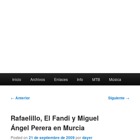
Menú
Inicio
Archivos
Enlaces
Info
MTB
Música
principal
Navegación
←
Anterior
Siguiente
→
de
entradas
Rafaelillo, El Fandi y Miguel
Ángel Perera en Murcia
Posted on
21 de septiembre de 2009
por
dayer