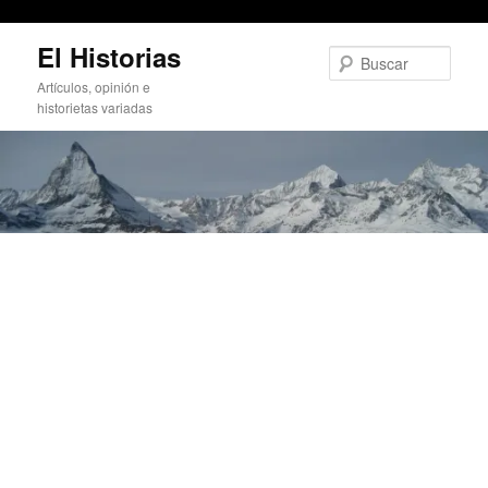
Rafaelillo, El Fandi y Miguel Ángel Perera en Murcia
Ir
El Historias
al
Busc
contenido
Artículos, opinión e
principal
historietas variadas