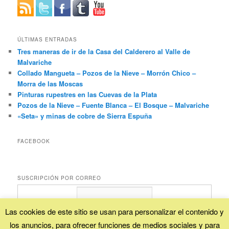
ÚLTIMAS ENTRADAS
Tres maneras de ir de la Casa del Calderero al Valle de
Malvariche
Collado Mangueta – Pozos de la Nieve – Morrón Chico –
Morra de las Moscas
Pinturas rupestres en las Cuevas de la Plata
Pozos de la Nieve – Fuente Blanca – El Bosque – Malvariche
«Seta» y minas de cobre de Sierra Espuña
FACEBOOK
SUSCRIPCIÓN POR CORREO
Las cookies de este sitio se usan para personalizar el contenido y
los anuncios, para ofrecer funciones de medios sociales y para
Proporcionado por