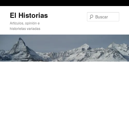
Trasteando Windows desde Linux
Ir
El Historias
al
Busc
contenido
Artículos, opinión e
principal
historietas variadas