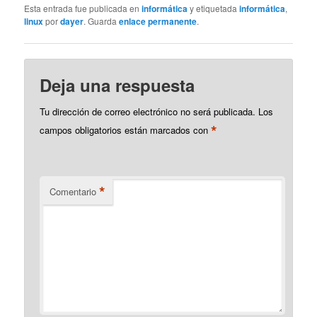
módulos que no están
Esta entrada fue publicada en
informática
y etiquetada
informática
,
disponibles para todos
linux
por
dayer
. Guarda
enlace permanente
.
los sistemas operativos.
Aquí va un ejemplo con
Linux y Windows. Puede
darse el caso de
Deja una respuesta
necesitar un script que
pueda…
Tu dirección de correo electrónico no será publicada.
Los
*
campos obligatorios están marcados con
*
Comentario