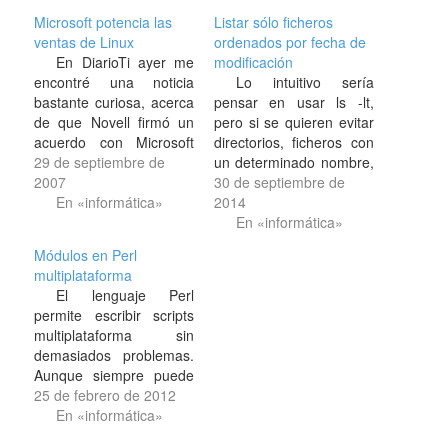
Microsoft potencia las
Listar sólo ficheros
ventas de Linux
ordenados por fecha de
En DiarioTi ayer me
modificación
encontré una noticia
Lo intuitivo sería
bastante curiosa, acerca
pensar en usar ls -lt,
de que Novell firmó un
pero si se quieren evitar
acuerdo con Microsoft
directorios, ficheros con
para que ésta última
29 de septiembre de
un determinado nombre,
fomentara la buena
2007
seguir enlaces
30 de septiembre de
publicidad de la
En «informática»
simbólicos, que los
2014
distribución de Linux que
caracteres de nueva
En «informática»
Novell elabora. Resulta
línea nos la puedan
Módulos en Perl
cuanto menos curioso,
jugar,.. find es más fiable
multiplataforma
pero hasta que uno hace
que andar filtrando con
El lenguaje Perl
memoria y asocia Novell
grep los resultados.
permite escribir scripts
a SuSE, y…
Aunque hay que pensar
multiplataforma sin
un poco para…
demasiados problemas.
Aunque siempre puede
haber algunos
25 de febrero de 2012
impedimentos como por
En «informática»
ejemplo la carga de