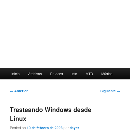
Menú
Inicio
Archivos
Enlaces
Info
MTB
Música
principal
Navegación
←
Anterior
Siguiente
→
de
entradas
Trasteando Windows desde
Linux
Posted on
19 de febrero de 2008
por
dayer