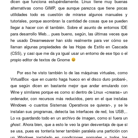
dicen que funciona estupéndamente. Linux tiene muy buenas
alternativas como GIMP, que aunque parezca que tiene pocas
utilidades todo es cuestión de mirarse algunos manuales y
tutoriales, porque asombran la cantidad de cosas que se pueden
llegar a hacer con él también. Sobre el asunto de entornos IDE
para desarrollo Web… pues bueno, según, las últimas veces que
he usado Dreamweaver han sido realmente para ver cómo se
llaman algunas propiedades de las Hojas de Estilo en Cascada
(CSS), y casi que me da ya igual usar un entorno de ese tipo o el
propio editor de textos de Gnome
Por eso he visto también lo de las máquinas virtuales, como
VirtualBox -que en cuanto haga hueco en el disco duro probaré-,
que según dicen en bastante mejor que andar emulando con
Wine y similares porque es como si dentro de Linux «crearas» un
ordenador, con recursos más reducidos, pero en el que instalas
Windows -o cuantos Sistemas Operativos se quieran-, y se le
instalan sus programas, detecta las interfaces de red, los USB,..
Lo va guardando todo en un archivo de imagen, como si fuera un
ghost
. Ahora bien, que a esto le veo la gran desventaja de que si
se usa, pues es tontería tener también paralela una partición con
un Windows instalado en condiciones normales y todos los