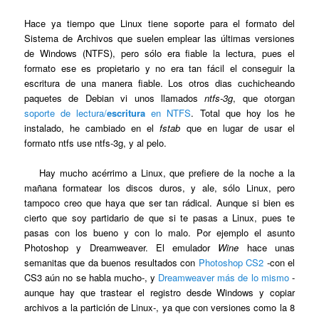
Hace ya tiempo que Linux tiene soporte para el formato del
Sistema de Archivos que suelen emplear las últimas versiones
de Windows (NTFS), pero sólo era fiable la lectura, pues el
formato ese es propietario y no era tan fácil el conseguir la
escritura de una manera fiable. Los otros dias cuchicheando
paquetes de Debian vi unos llamados
ntfs-3g
, que otorgan
soporte de lectura/
escritura
en NTFS
. Total que hoy los he
instalado, he cambiado en el
fstab
que en lugar de usar el
formato ntfs use ntfs-3g, y al pelo.
Hay mucho acérrimo a Linux, que prefiere de la noche a la
mañana formatear los discos duros, y ale, sólo Linux, pero
tampoco creo que haya que ser tan rádical. Aunque si bien es
cierto que soy partidario de que si te pasas a Linux, pues te
pasas con los bueno y con lo malo. Por ejemplo el asunto
Photoshop y Dreamweaver. El emulador
Wine
hace unas
semanitas que da buenos resultados con
Photoshop CS2
-con el
CS3 aún no se habla mucho-, y
Dreamweaver más de lo mismo
-
aunque hay que trastear el registro desde Windows y copiar
archivos a la partición de Linux-
, ya que con versiones como la 8