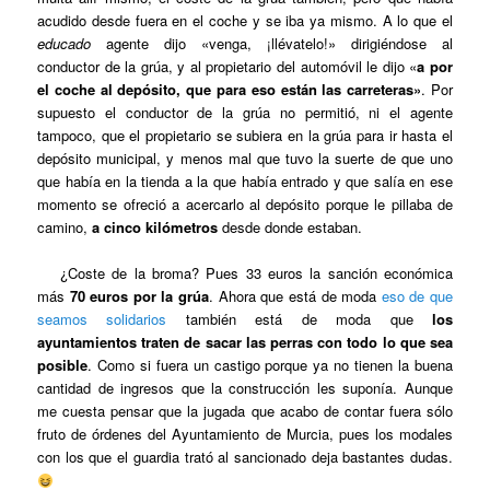
acudido desde fuera en el coche y se iba ya mismo. A lo que el
educado
agente dijo «venga, ¡llévatelo!» dirigiéndose al
conductor de la grúa, y al propietario del automóvil le dijo «
a por
el coche al depósito, que para eso están las carreteras»
. Por
supuesto el conductor de la grúa no permitió, ni el agente
tampoco, que el propietario se subiera en la grúa para ir hasta el
depósito municipal, y menos mal que tuvo la suerte de que uno
que había en la tienda a la que había entrado y que salía en ese
momento se ofreció a acercarlo al depósito porque le pillaba de
camino,
a cinco kilómetros
desde donde estaban.
¿Coste de la broma? Pues 33 euros la sanción económica
más
70 euros por la grúa
. Ahora que está de moda
eso de que
seamos solidarios
también está de moda que
los
ayuntamientos traten de sacar las perras con todo lo que sea
posible
. Como si fuera un castigo porque ya no tienen la buena
cantidad de ingresos que la construcción les suponía. Aunque
me cuesta pensar que la jugada que acabo de contar fuera sólo
fruto de órdenes del Ayuntamiento de Murcia, pues los modales
con los que el guardia trató al sancionado deja bastantes dudas.