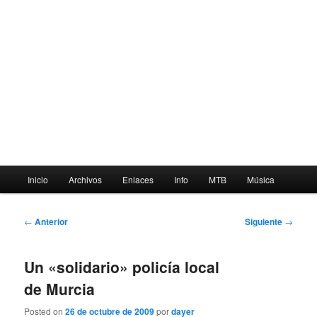
Menú
Inicio
Archivos
Enlaces
Info
MTB
Música
principal
Navegación
←
Anterior
Siguiente
→
de
entradas
Un «solidario» policía local
de Murcia
Posted on
26 de octubre de 2009
por
dayer