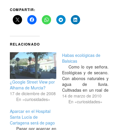
COMPARTIR:
RELACIONADO
Habas ecológicas de
Balsicas
Como lo oye señora.
Ecológicas y de secano.
Con abonos naturales y
¿Google Street View por
agua de lluvia.
Alhama de Murcia?
Cultivadas en un roal de
17 de diciembre de 2008
tierra a las afueras de
14 de marzo de 2010
En «curiosidades»
Balsicas, que no
En «curiosidades»
concreto más para que
Aparcar en el Hospital
no acudan los linces que
Santa Lucía de
cada mañana echan
Cartagena será de pago
mano al coche y se
Pagar por aparcar en