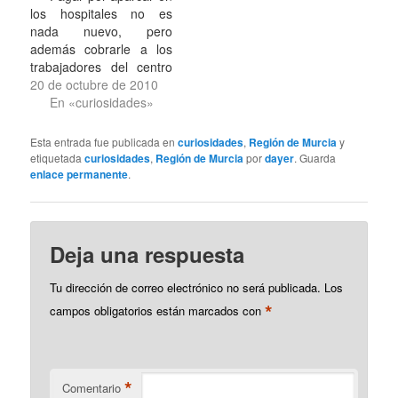
recorren los bancales
los hospitales no es
dándole vuelta…
nada nuevo, pero
además cobrarle a los
trabajadores del centro
hospitalario aquí en
20 de octubre de 2010
Cartagena sí que lo es.
En «curiosidades»
Aunque se trate del
recién estrenado
Esta entrada fue publicada en
curiosidades
,
Región de Murcia
y
Hospital General
etiquetada
curiosidades
,
Región de Murcia
por
dayer
. Guarda
Universitario Santa
enlace permanente
.
Lucía. En otros
lugares está lo de las
tarjetas con las que una
determinada cantidad…
Deja una respuesta
Tu dirección de correo electrónico no será publicada.
Los
*
campos obligatorios están marcados con
*
Comentario