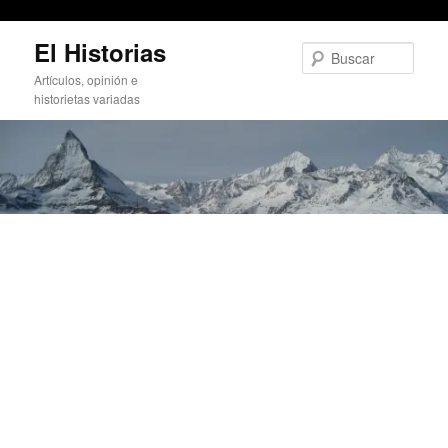
Un «solidario» policía local de Murcia
Ir
El Historias
al
Busc
contenido
Artículos, opinión e
principal
historietas variadas