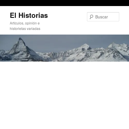
Coplas de amores de Nogalte (3)
Ir
El Historias
al
Busc
contenido
Artículos, opinión e
principal
historietas variadas