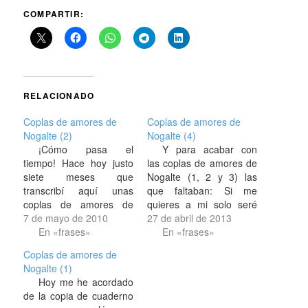
COMPARTIR:
RELACIONADO
Coplas de amores de
Coplas de amores de
Nogalte (2)
Nogalte (4)
¡Cómo pasa el
Y para acabar con
tiempo! Hace hoy justo
las coplas de amores de
siete meses que
Nogalte (1, 2 y 3) las
transcribí aquí unas
que faltaban: Si me
coplas de amores de
quieres a mi solo seré
Nogalte, una pedanía de
7 de mayo de 2010
una muralla firme, pero
27 de abril de 2013
Lorca, y prometo que
En «frases»
si quieres a otro será un
En «frases»
me he acordado de
rayo el despedirme.
Coplas de amores de
poner otras pocas hoy
Cantarillo que va a la
Nogalte (1)
de casualidad. Algo han
fuente y viene mucho, si
Hoy me he acordado
cambiado las cosas y los
sales con…
de la copia de cuaderno
tiempos, incluso desde