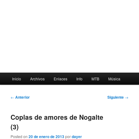
Menú
Inicio
Archivos
Enlaces
Info
MTB
Música
principal
Navegación
←
Anterior
Siguiente
→
de
entradas
Coplas de amores de Nogalte
(3)
Posted on
20 de enero de 2013
por
dayer