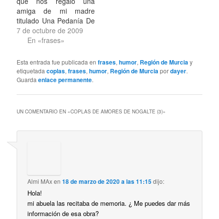
que nos regaló una
esos meses hasta hoy,
amiga de mi madre
pero…
titulado Una Pedanía De
Lorca (ISBN: 84-600-
7 de octubre de 2009
7893-0), que hizo con
En «frases»
los alumnos de 6º, 7º y
8º de EGB del Colegio
Esta entrada fue publicada en
frases
,
humor
,
Región de Murcia
y
Público Nogalte en 1991
etiquetada
coplas
,
frases
,
humor
,
Región de Murcia
por
dayer
.
[ficha del cuaderno en
Guarda
enlace permanente
.
Universia]. El texto
realiza…
UN COMENTARIO EN «
COPLAS DE AMORES DE NOGALTE (3)
»
Almi MAx
en
18 de marzo de 2020 a las 11:15
dijo:
Hola!
mi abuela las recitaba de memoria. ¿ Me puedes dar más
información de esa obra?