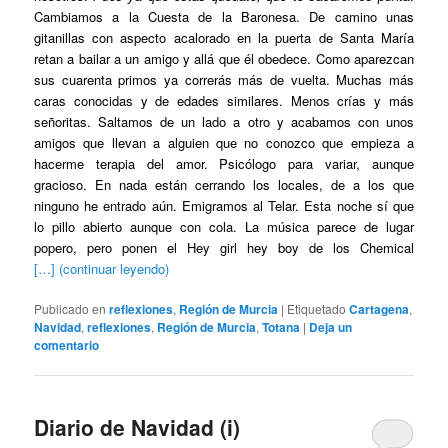
Cambiamos a la Cuesta de la Baronesa. De camino unas
gitanillas con aspecto acalorado en la puerta de Santa María
retan a bailar a un amigo y allá que él obedece. Como aparezcan
sus cuarenta primos ya correrás más de vuelta. Muchas más
caras conocidas y de edades similares. Menos crías y más
señoritas. Saltamos de un lado a otro y acabamos con unos
amigos que llevan a alguien que no conozco que empieza a
hacerme terapia del amor. Psicólogo para variar, aunque
gracioso. En nada están cerrando los locales, de a los que
ninguno he entrado aún. Emigramos al Telar. Esta noche sí que
lo pillo abierto aunque con cola. La música parece de lugar
popero, pero ponen el Hey girl hey boy de los Chemical
[…] (continuar leyendo)
Publicado en
reflexiones
,
Región de Murcia
|
Etiquetado
Cartagena
,
Navidad
,
reflexiones
,
Región de Murcia
,
Totana
|
Deja un
comentario
Diario de Navidad (i)