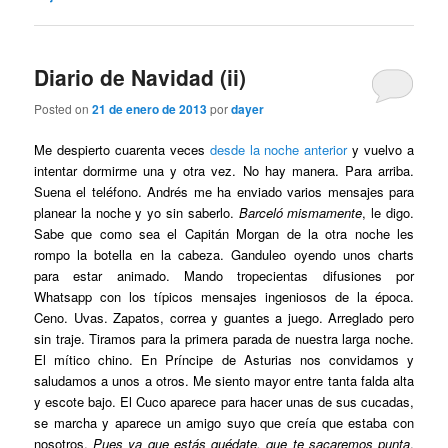
Diario de Navidad (ii)
Posted on
21 de enero de 2013
por
dayer
Me despierto cuarenta veces
desde la noche anterior
y vuelvo a
intentar dormirme una y otra vez. No hay manera. Para arriba.
Suena el teléfono. Andrés me ha enviado varios mensajes para
planear la noche y yo sin saberlo.
Barceló mismamente
, le digo.
Sabe que como sea el Capitán Morgan de la otra noche les
rompo la botella en la cabeza. Ganduleo oyendo unos charts
para estar animado. Mando tropecientas difusiones por
Whatsapp con los típicos mensajes ingeniosos de la época.
Ceno. Uvas. Zapatos, correa y guantes a juego. Arreglado pero
sin traje. Tiramos para la primera parada de nuestra larga noche.
El mítico chino. En Príncipe de Asturias nos convidamos y
saludamos a unos a otros. Me siento mayor entre tanta falda alta
y escote bajo. El Cuco aparece para hacer unas de sus cucadas,
se marcha y aparece un amigo suyo que creía que estaba con
nosotros.
Pues ya que estás quédate, que te sacaremos punta
.