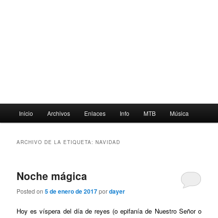
Menú
Inicio
Archivos
Enlaces
Info
MTB
Música
principal
ARCHIVO DE LA ETIQUETA:
NAVIDAD
Noche mágica
Posted on
5 de enero de 2017
por
dayer
Hoy es víspera del día de reyes (o epifanía de Nuestro Señor o