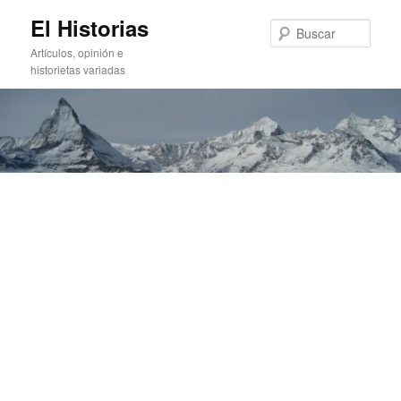
Ir
Ir
El Historias
al
al
Busc
contenido
contenido
Artículos, opinión e
principal
secundario
historietas variadas