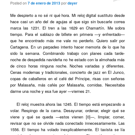
Posted on
7 de enero de 2013
por
dayer
Me despierto a no sé ni qué hora. Mi reloj digital sustituto desde
hace casi un año del de agujas al que sigo sin buscarle correa
marca las 1231. El tren a las 1629 en Chamartín. Me sobra
tiempo. Para el sablazo de billete en primera —y enfrentado—
que he encontrado más me vale no perderlo. Quiero salir por
Cartagena. En un parpadeo intento hacer memoria de lo que ha
sido la semana. Combinando trabajo con planes cada tarde-
noche de despedida navideña no he estado con la almohada más
de cinco horas ninguna noche. Noches variadas y diferentes.
Cenas modernas y tradicionales, concierto de jazz en El Junco,
copas de caballeros en el café del Príncipe, risas con señoras
por Malasaña, más cafés por Malasaña, comidas. Necesitaba
darme una noche y esa fue ayer —viernes 21.
El reloj muestra ahora las 1245. El tiempo está empezando a
volar. Respingo de la cama. Desayunar, ordenar, elegir qué se
viene y qué se queda —estos vienen [0]—, limpiar, comer,
revisar que no se olvide nada conectado innecesariamente. Las
1556. El tiempo ha volado inexplicablemente. El taxista se lía