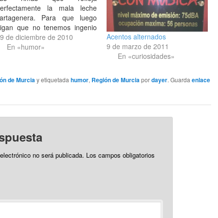
erfectamente la mala leche
artagenera. Para que luego
igan que no tenemos ingenio
Acentos alternados
os de «la aldea», como algunos
9 de diciembre de 2010
9 de marzo de 2011
imentoneros faltos de cultura y
En «humor»
En «curiosidades»
obrados de mirarse el ombligo
se refieren a nosotros.
Enhorabuena al artista! [iframe:
ón de Murcia
y etiquetada
humor
,
Región de Murcia
por
dayer
. Guarda
enlace
ype="text/html"
tyle="width:400px;height:330px"
rc="http://www.youtube.com/embed/uAhhdJ9P_3s"]
Fuente…
espuesta
 electrónico no será publicada.
Los campos obligatorios