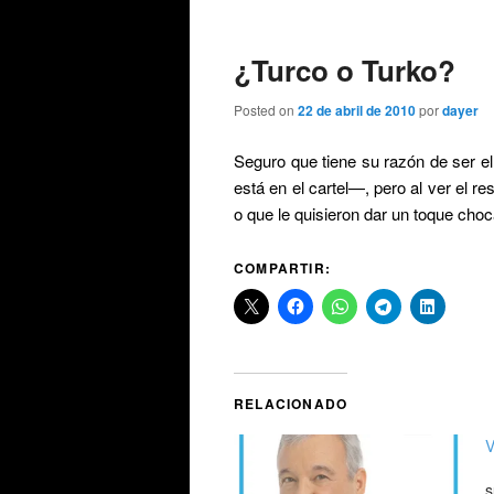
de
entradas
¿Turco o Turko?
Posted on
22 de abril de 2010
por
dayer
Seguro que tiene su razón de ser e
está en el cartel—, pero al ver el 
o que le quisieron dar un toque choc
COMPARTIR:
RELACIONADO
V