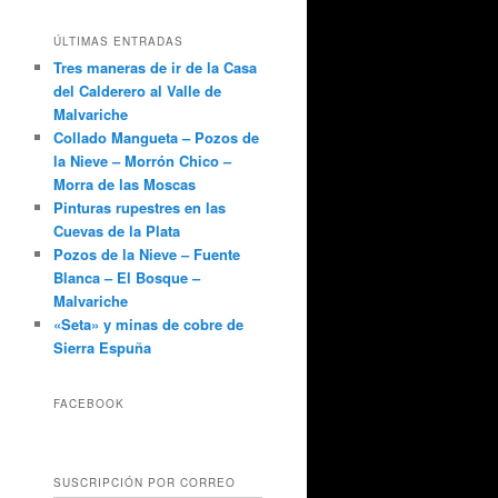
ÚLTIMAS ENTRADAS
Tres maneras de ir de la Casa
del Calderero al Valle de
Malvariche
Collado Mangueta – Pozos de
la Nieve – Morrón Chico –
Morra de las Moscas
Pinturas rupestres en las
Cuevas de la Plata
Pozos de la Nieve – Fuente
Blanca – El Bosque –
Malvariche
«Seta» y minas de cobre de
Sierra Espuña
FACEBOOK
SUSCRIPCIÓN POR CORREO