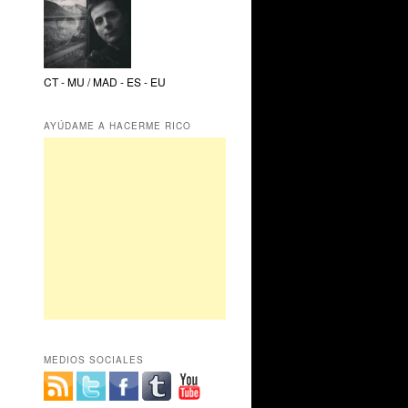
CT - MU / MAD - ES - EU
AYÚDAME A HACERME RICO
MEDIOS SOCIALES