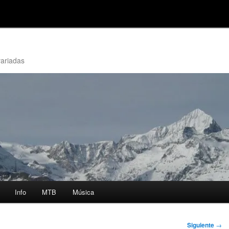
variadas
Info
MTB
Música
Siguiente
→