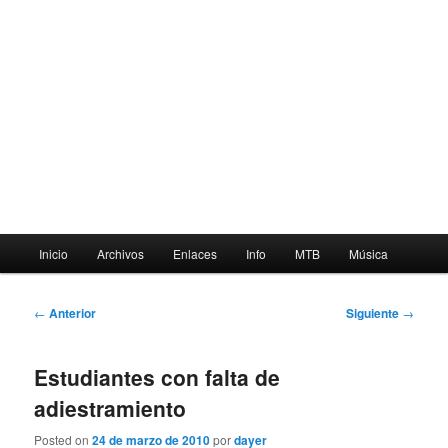
Menú
Inicio
Archivos
Enlaces
Info
MTB
Música
principal
Navegación
←
Anterior
Siguiente
→
de
entradas
Estudiantes con falta de
adiestramiento
Posted on
24 de marzo de 2010
por
dayer