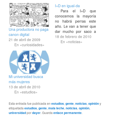
I+D en igual-da
Para el I+D que
conocemos la mayoría
no habrá perras este
año. Le van a tener que
Una productora no paga
dar mucho por saco a
canon digital
becas de investigación y
18 de febrero de 2010
21 de abril de 2009
material en los
En «noticias»
En «curiosidades»
laboratorios de las
universidades, pero para
los temas relacionados
con la igualdad igual-da
que no falte de nada.
«Lo que haga…
Mi universidad busca
más mujeres
13 de abril de 2010
En «estudios»
Esta entrada fue publicada en
estudios
,
gente
,
noticias
,
opinión
y
etiquetada
estudios
,
gente
,
mala leche
,
noticias
,
opinión
,
universidad
por
dayer
. Guarda
enlace permanente
.