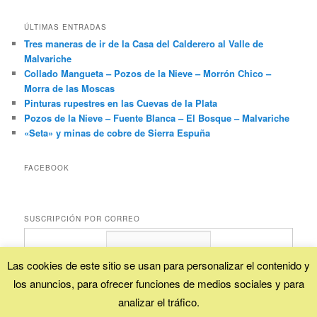
ÚLTIMAS ENTRADAS
Tres maneras de ir de la Casa del Calderero al Valle de
Malvariche
Collado Mangueta – Pozos de la Nieve – Morrón Chico –
Morra de las Moscas
Pinturas rupestres en las Cuevas de la Plata
Pozos de la Nieve – Fuente Blanca – El Bosque – Malvariche
«Seta» y minas de cobre de Sierra Espuña
FACEBOOK
SUSCRIPCIÓN POR CORREO
Las cookies de este sitio se usan para personalizar el contenido y
los anuncios, para ofrecer funciones de medios sociales y para
Proporcionado por
FeedBurner
analizar el tráfico.