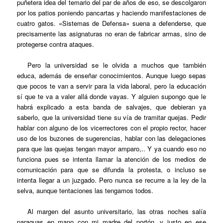
puñetera idea del temario del par de años de eso, se descolgaron
por los patios poniendo pancartas y haciendo manifestaciones de
cuatro gatos. «Sistemas de Defensa» suena a defenderse, que
precisamente las asignaturas no eran de fabricar armas, sino de
protegerse contra ataques.
Pero la universidad se le olvida a muchos que también
educa, además de enseñar conocimientos. Aunque luego sepas
que pocos te van a servir para la vida laboral, pero la educación
sí que te va a valer allá donde vayas. Y alguien supongo que le
habrá explicado a esta banda de salvajes, que debieran ya
saberlo, que la universidad tiene su vía de tramitar quejas. Pedir
hablar con alguno de los vicerrectores con el propio rector, hacer
uso de los buzones de sugerencias, hablar con las delegaciones
para que las quejas tengan mayor amparo,.. Y ya cuando eso no
funciona pues se intenta llamar la atención de los medios de
comunicación para que se difunda la protesta, o incluso se
intenta llegar a un juzgado. Pero nunca se recurre a la ley de la
selva, aunque tentaciones las tengamos todos.
Al margen del asunto universitario, las otras noches salía
paraguas en mano con mi madre del portón, y justo en ese