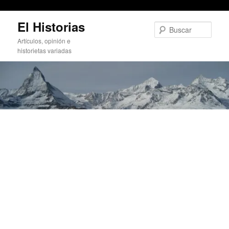
Estudiantes con falta de adiestramiento
Ir
El Historias
al
Busc
contenido
Artículos, opinión e
principal
historietas variadas