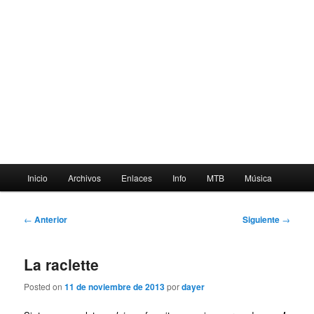
Menú
Inicio
Archivos
Enlaces
Info
MTB
Música
principal
Navegación
←
Anterior
Siguiente
→
de
entradas
La raclette
Posted on
11 de noviembre de 2013
por
dayer