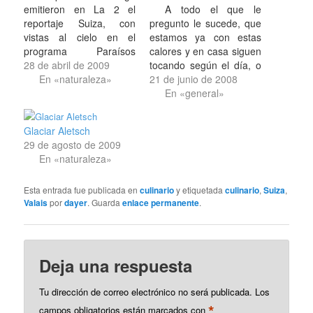
emitieron en La 2 el
A todo el que le
reportaje Suiza, con
pregunto le sucede, que
vistas al cielo en el
estamos ya con estas
programa Paraísos
calores y en casa siguen
Cercanos. 54 minutos
28 de abril de 2009
tocando según el día, o
que tratan sobre los
En «naturaleza»
según le apetece a
21 de junio de 2008
cantones de Ginebra,
quien cocine, las
En «general»
Vaud, Valaïs y Laussane,
lentejas, las habichuelas
según orden de
con arroz, el cocido
Glaciar Aletsch
aparición, y que de
madrileño, el guisado -
29 de agosto de 2009
manera resumida ya lo
guisao lo llamamos por
En «naturaleza»
describen bien en la web
aquí-,.. Esas comidas
donde donde…
tan ricas ahora…
Esta entrada fue publicada en
culinario
y etiquetada
culinario
,
Suiza
,
Valais
por
dayer
. Guarda
enlace permanente
.
Deja una respuesta
Tu dirección de correo electrónico no será publicada.
Los
*
campos obligatorios están marcados con