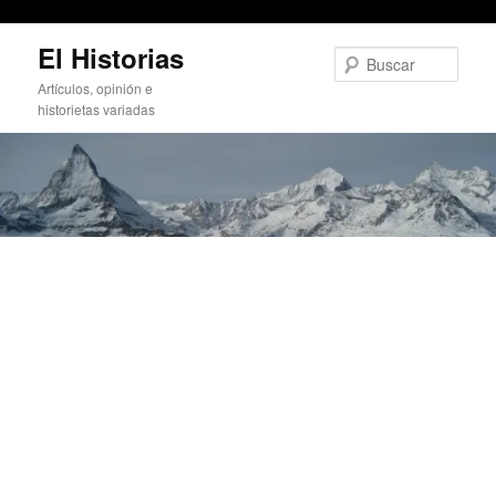
La raclette
Ir
El Historias
al
Busc
contenido
Artículos, opinión e
principal
historietas variadas