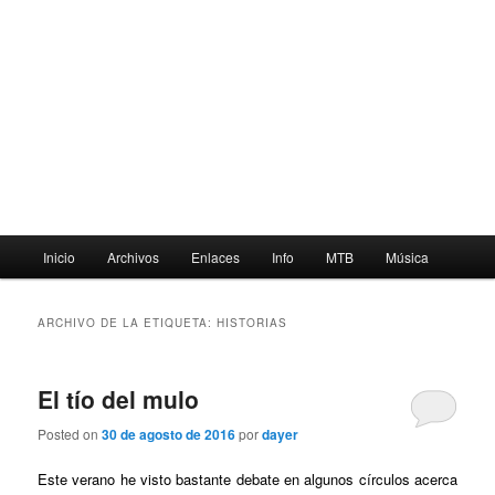
Menú
Inicio
Archivos
Enlaces
Info
MTB
Música
principal
ARCHIVO DE LA ETIQUETA:
HISTORIAS
El tío del mulo
Posted on
30 de agosto de 2016
por
dayer
Este verano he visto bastante debate en algunos círculos acerca