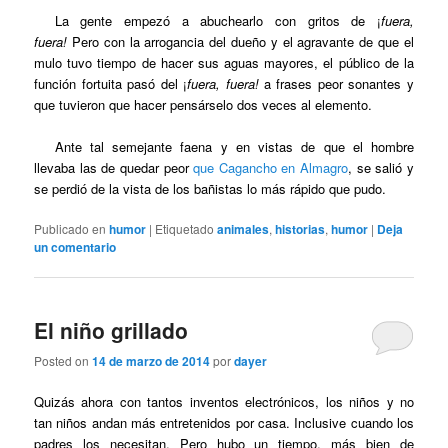
La gente empezó a abuchearlo con gritos de ¡
fuera,
fuera!
Pero con la arrogancia del dueño y el agravante de que el
mulo tuvo tiempo de hacer sus aguas mayores, el público de la
función fortuita pasó del ¡
fuera, fuera!
a frases peor sonantes y
que tuvieron que hacer pensárselo dos veces al elemento.
Ante tal semejante faena y en vistas de que el hombre
llevaba las de quedar peor
que Cagancho en Almagro
, se salió y
se perdió de la vista de los bañistas lo más rápido que pudo.
Publicado en
humor
|
Etiquetado
animales
,
historias
,
humor
|
Deja
un comentario
El niño grillado
Posted on
14 de marzo de 2014
por
dayer
Quizás ahora con tantos inventos electrónicos, los niños y no
tan niños andan más entretenidos por casa. Inclusive cuando los
padres los necesitan. Pero hubo un tiempo, más bien de