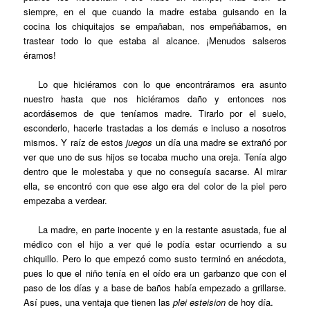
siempre, en el que cuando la madre estaba guisando en la
cocina los chiquitajos se empañaban, nos empeñábamos, en
trastear todo lo que estaba al alcance. ¡Menudos salseros
éramos!
Lo que hiciéramos con lo que encontráramos era asunto
nuestro hasta que nos hiciéramos daño y entonces nos
acordásemos de que teníamos madre. Tirarlo por el suelo,
esconderlo, hacerle trastadas a los demás e incluso a nosotros
mismos. Y raíz de estos
juegos
un día una madre se extrañó por
ver que uno de sus hijos se tocaba mucho una oreja. Tenía algo
dentro que le molestaba y que no conseguía sacarse. Al mirar
ella, se encontró con que ese algo era del color de la piel pero
empezaba a verdear.
La madre, en parte inocente y en la restante asustada, fue al
médico con el hijo a ver qué le podía estar ocurriendo a su
chiquillo. Pero lo que empezó como susto terminó en anécdota,
pues lo que el niño tenía en el oído era un garbanzo que con el
paso de los días y a base de baños había empezado a grillarse.
Así pues, una ventaja que tienen las
plei esteision
de hoy día.