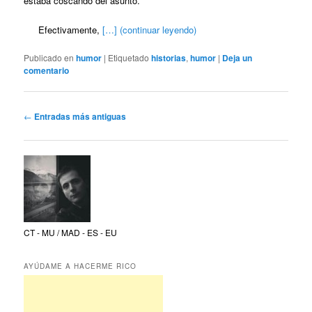
estaba coscando del asunto.
Efectivamente,
[…] (continuar leyendo)
Publicado en
humor
|
Etiquetado
historias
,
humor
|
Deja un
comentario
Navegación
←
Entradas más antiguas
de
entradas
CT - MU / MAD - ES - EU
AYÚDAME A HACERME RICO