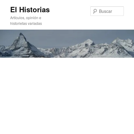
Ir
Ir
El Historias
al
al
Busc
contenido
contenido
Artículos, opinión e
principal
secundario
historietas variadas