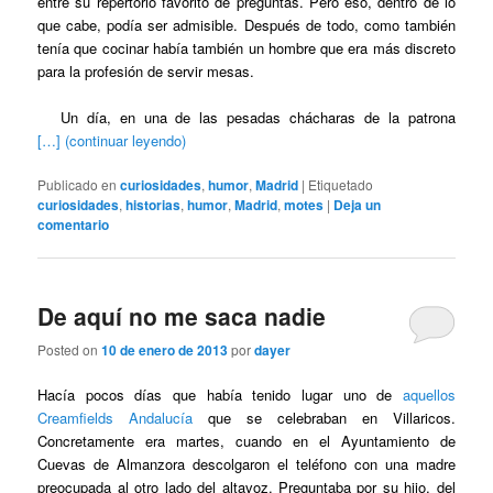
entre su repertorio favorito de preguntas. Pero eso, dentro de lo
que cabe, podía ser admisible. Después de todo, como también
tenía que cocinar había también un hombre que era más discreto
para la profesión de servir mesas.
Un día, en una de las pesadas chácharas de la patrona
[…] (continuar leyendo)
Publicado en
curiosidades
,
humor
,
Madrid
|
Etiquetado
curiosidades
,
historias
,
humor
,
Madrid
,
motes
|
Deja un
comentario
De aquí no me saca nadie
Posted on
10 de enero de 2013
por
dayer
Hacía pocos días que había tenido lugar uno de
aquellos
Creamfields Andalucía
que se celebraban en Villaricos.
Concretamente era martes, cuando en el Ayuntamiento de
Cuevas de Almanzora descolgaron el teléfono con una madre
preocupada al otro lado del altavoz. Preguntaba por su hijo, del